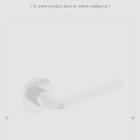
Le produit est neuf et le constructeur vous
garantit
( 16 autre produit dans la même catégorie )
24 mois
;
Toutes nos poignées design sont équipées de double
ressort métallique autolissant (assure une
grande
stabilité
).
Les qualités de la poignée de porte blanche
LINE GIULIA :
Optez pour une élégance intemporelle avec la
poignée de porte blanche
Line GIULIA. Elle incarne
la pureté et la simplicité. Sa finition
blanche
illumine
les espaces sombres et crée une esthétique
exceptionnelle parfaite pour sublimer les portes des
‹
›
cuisines, des hôtels ou des restaurants.