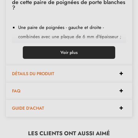
de cette paire de poignées de porte blanches
?
Une paire de poignées - gauche et droite -
combinées avec une plaque de 6 mm d'épaisseur ;
2 adaptateurs de montage ;
Voir plus
1 tige de 8mm et de 7mm de diamètre ;
2 vis traversantes M4 (pour fixer les adaptateurs à la
porte) ;
DÉTAILS DU PRODUIT
2 vis et une clé Allen de 3 mm (pour fixer les
FAQ
poignées aux adaptateurs) ;
Jeu de vis à bois
(sur demande spéciale)
;
GUIDE D'ACHAT
Instruction de montage en français ;
Matière de construction : zamak massif (garantie de la
qualité et durabilité
) ;
LES CLIENTS ONT AUSSI AIMÉ