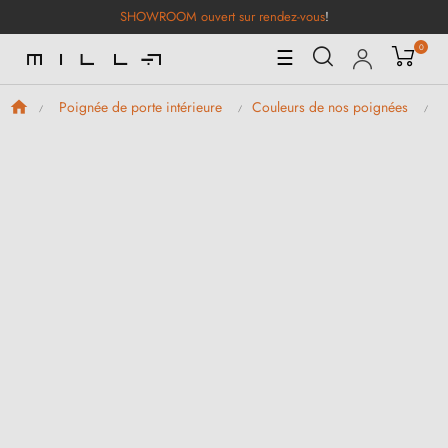
SHOWROOM ouvert sur rendez-vous
!
0
Basculer
☰
la
navigation
Poignée de porte intérieure
Couleurs de nos poignées
P