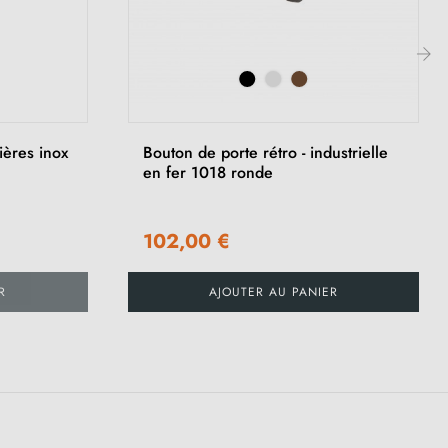
›
ères inox
Bouton de porte rétro - industrielle
en fer 1018 ronde
102,00 €
R
AJOUTER AU PANIER