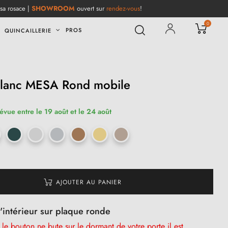
 sa rosace |
SHOWROOM
ouvert sur
rendez-vous
!
0
PROS
QUINCAILLERIE
blanc MESA Rond mobile
révue entre le 19 août et le 24 août
AJOUTER AU PANIER
'intérieur sur plaque ronde
e bouton ne bute sur le dormant de votre porte il est