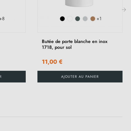
+8
+1
›
Butée de porte blanche en inox
1718, pour sol
11,00 €
R
AJOUTER AU PANIER