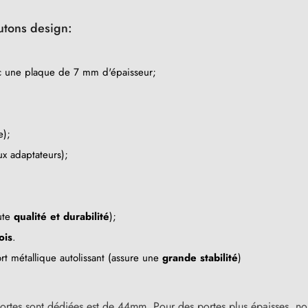
utons design:
c une plaque de 7 mm d'épaisseur;
e);
x adaptateurs);
ute
qualité et durabilité
);
ois
.
 métallique autolissant (assure une
grande stabilité
)
ortes sont dédiées est de 44mm. Pour des portes plus épaisses, no