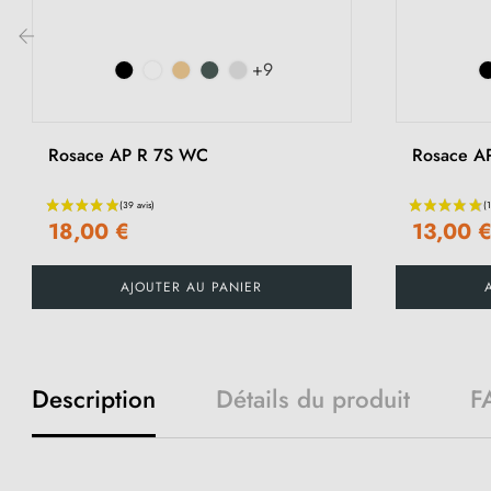
+9
‹
Rosace AP R 7S WC
Rosace A
18,00 €
13,00 
AJOUTER AU PANIER
Description
Détails du produit
F