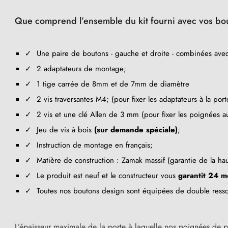
Que comprend l’ensemble du kit fourni avec vos bo
✓ Une paire de boutons - gauche et droite - combinées ave
✓ 2 adaptateurs de montage;
✓ 1 tige carrée de 8mm et de 7mm de diamètre
✓ 2 vis traversantes M4; (pour fixer les adaptateurs à la port
✓ 2 vis et une clé Allen de 3 mm (pour fixer les poignées au
✓ Jeu de vis à bois
(sur demande spéciale)
;
✓ Instruction de montage en français;
✓ Matière de construction : Zamak massif (garantie de la ha
✓ Le produit est neuf et le constructeur vous
garantit 24 m
✓ Toutes nos boutons design sont équipées de double ressort
L’épaisseur maximale de la porte à laquelle nos poignées de p