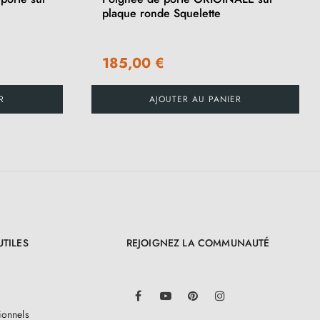
plaque ronde Squelette
185,00 €
R
AJOUTER AU PANIER
UTILES
REJOIGNEZ LA COMMUNAUTÉ
LinkedIn
Facebook
YouTube
Pinterest
Instagram
ionnels