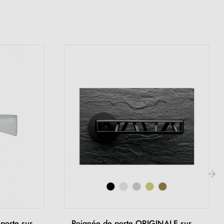
›
 porte sur
Poignée de porte ORIGINALE sur