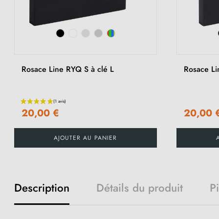
Rosace Line RYQ S à clé L
Rosace Li
20,00 €
20,00 
AJOUTER AU PANIER
Description
Détails du produit
P