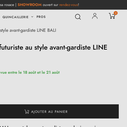
 sa rosace |
SHOWROOM
ouvert sur
rendez-vous
!
0
PROS
QUINCAILLERIE
style avant-gardiste LINE BALI
uturiste au style avant-gardiste LINE
évue entre le 18 août et le 21 août
AJOUTER AU PANIER