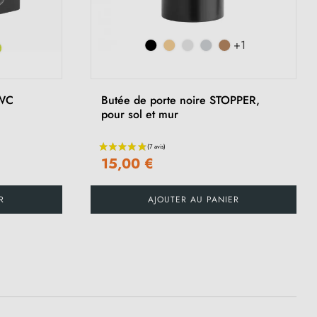
+1
 WC
Butée de porte noire STOPPER,
pour sol et mur
15,00 €
R
AJOUTER AU PANIER