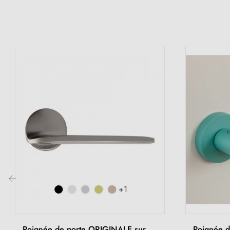
+1
‹
Poignée de porte ORIGINALE sur
Poignée d