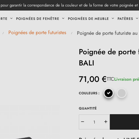
pour garantir la correspondance de la couleur et de la forme de votre poignée et
ORTE
POIGNÉES DE FENÊTRE
POIGNÉES DE MEUBLE
PATÈRES
Poignées de porte futuristes
Poignée de porte futuriste au 
Poignée de porte f
BALI
71,00 €
TTC
Livraison pr
COULEURS :
QUANTITÉ