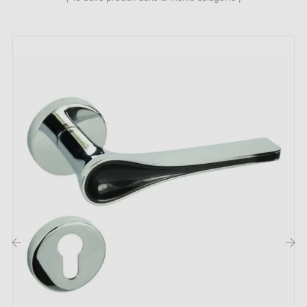
relevage, contactez-nous par e-mail
Inclus :
Adaptateurs de montage
Deux tiges carrées : 7x7 mm pour la France, 8x8 mm
pour la Belgique, la Suisse et l'UE
Vis M4 pour une fixation robuste
Vis et clé Allen de 3 mm pour l'assemblage
Jeu de vis à bois (sur demande spéciale)
Instruction de montage en Français
‹
›