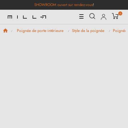
SHOWROOM ouvert sur rendez-vous
!
0
Basculer
☰
la
navigation
Poignée de porte intérieure
Style de la poignée
Poignées