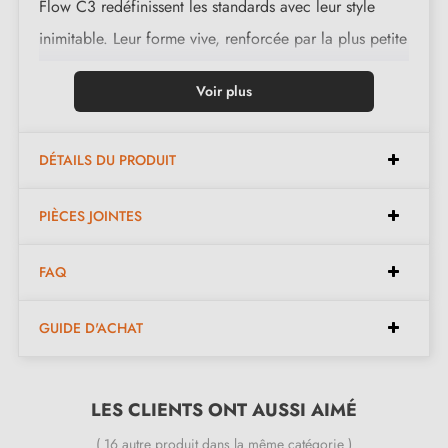
Flow C3 redéfinissent les standards avec leur style
inimitable. Leur forme vive, renforcée par la plus petite
rosace du marché avec seulement 3 mm d’épaisseur,
Voir plus
se prête à tous les environnements, qu'ils soient
informels, neutres ou marqués par une esthétique pop.
DÉTAILS DU PRODUIT
Caractéristiques :
PIÈCES JOINTES
Paire de poignées avec rosace de 3 mm (très fine)
FAQ
Matériau : laiton (garantie de la qualité et durabilité)
Poignée de porte lourde et pleine
GUIDE D'ACHAT
Double ressort métallique pour la stabilité
Garantie constructeur de 24 mois
LES CLIENTS ONT AUSSI AIMÉ
Convient aux portes de 44 mm d'épaisseur
Pour portes plus épaisses ou poignée de porte à
( 16 autre produit dans la même catégorie )