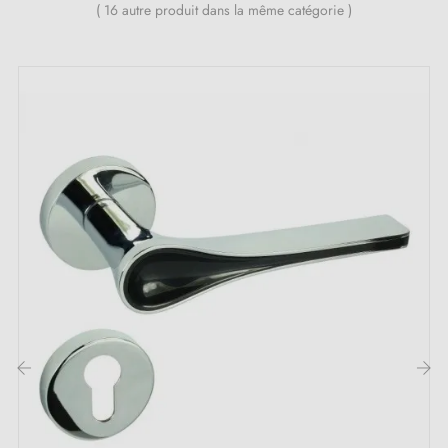
( 16 autre produit dans la même catégorie )
Le produit est neuf et le constructeur vous
garantit
24 mois
;
Toutes nos poignées durables sont équipées de
double ressort métallique autolissant (assure une
grande stabilité
).
‹
›