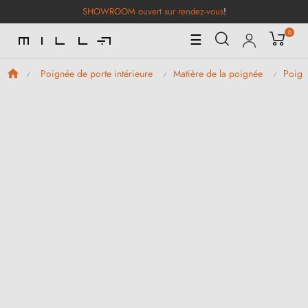
SHOWROOM ouvert sur rendez-vous
!
0
Basculer
☰
la
navigation
Poignée de porte intérieure
Matière de la poignée
Poign