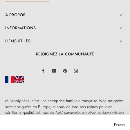
A PROPOS

INFORMATIONS

LIENS UTILES

REJOIGNEZ LA COMMUNAUTÉ
LinkedIn
Facebook
YouTube
Pinterest
Instagram
Millapoignées, c’est une entreprise familiale française. Nos poignées
sont fabriquées en Europe, et nous visitons nos usines pour en
vérifier la qualité. Ici, pas de SAV automatique : chaque demande est
traitée humainement, au cas par cas.
Fermer