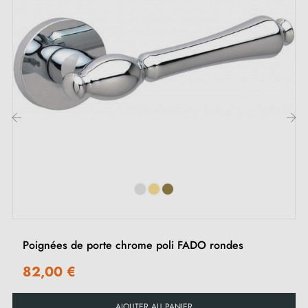
Description :
La poignée de porte DECO est fabriquée en
zamak
,
un matériau robuste et durable qui résiste à l’usure
quotidienne. Sa poignée lourde et pleine offre une
prise en main confortable et agréable, tandis que sa
rosace soigneusement conçue assure une fixation
‹
›
stable et une finition soignée.
Découvrez notre gamme de
poignées de porte en
zamak
sur notre site Millapoignées.
Poignées de porte chrome poli FADO rondes
82,00 €
AJOUTER AU PANIER