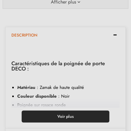
Afficher plus
DESCRIPTION
Caractéristiques de la poignée de porte
DECO :
Matériau
: Zamak de haute qualité
Couleur disponible
: Noir
Poignée sur rosace ronde
Rosace avec 6mm d'épaisseur
Voir plus
Poignée lourde et pleine pour une prise confortable