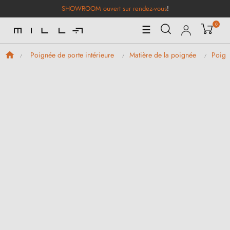
SHOWROOM ouvert sur rendez-vous
!
0
Basculer
☰
la
navigation
Poignée de porte intérieure
Matière de la poignée
Poign