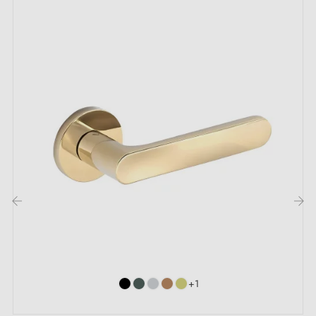
Gabarits de montage
Instructions d’installation
Description :
La poignée de porte
minimaliste
Tokyo à rosace
ronde présente un design sobre, sans éléments
superflus, qui s’adapte facilement à tous les styles
d’intérieur. Simple à utiliser au quotidien, elle assure
une ouverture fluide et confortable des portes dans
‹
›
chaque pièce de votre maison.
Voir notre sélection de
poignées de porte
sur notre
+1
boutique en ligne Millapoignées.