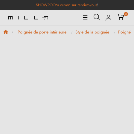
SHOWROOM ouvert sur rendez-vous
!
0
Basculer
☰
la
navigation
Poignée de porte intérieure
Style de la poignée
Poignées