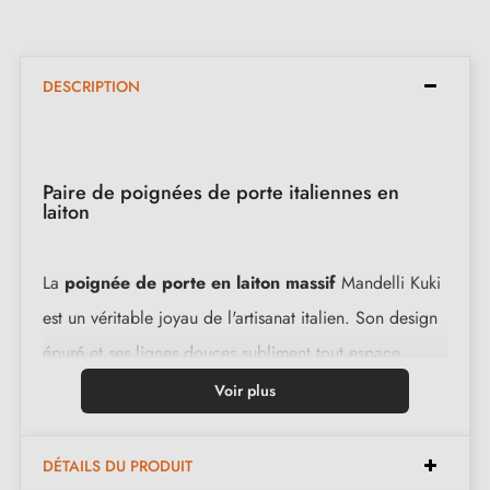
DESCRIPTION
Paire de poignées de porte italiennes en
laiton
La
poignée de porte en laiton massif
Mandelli Kuki
est un véritable joyau de l'artisanat italien. Son design
épuré et ses lignes douces subliment tout espace.
Cette poignée d’intérieur incarne le luxe et l'élégance
Voir plus
à l'état pur. Grâce à sa fabrication artisanale, elle allie
authenticité et modernité.
DÉTAILS DU PRODUIT