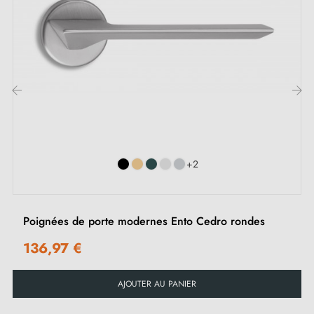
Adaptateurs de montage
Deux tiges carrées : 7x7 mm pour la France, 8x8 mm
pour la Belgique, la Suisse et l'UE
Vis M4 pour une fixation robuste
‹
›
Vis et clé Allen de 3 mm pour l'assemblage
Jeu de vis à bois (sur demande spéciale)
Instruction de montage en Français
+2
Poignées de porte modernes Ento Cedro rondes
136,97 €
AJOUTER AU PANIER