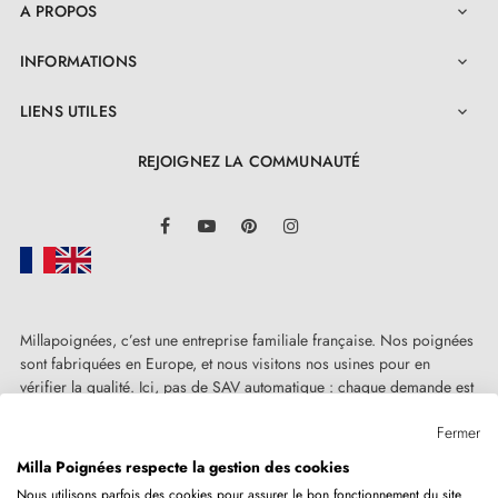
A PROPOS

INFORMATIONS

LIENS UTILES

REJOIGNEZ LA COMMUNAUTÉ
LinkedIn
Facebook
YouTube
Pinterest
Instagram
Millapoignées, c’est une entreprise familiale française. Nos poignées
sont fabriquées en Europe, et nous visitons nos usines pour en
vérifier la qualité. Ici, pas de SAV automatique : chaque demande est
traitée humainement, au cas par cas.
Fermer
Milla Poignées respecte la gestion des cookies
Nous utilisons parfois des cookies pour assurer le bon fonctionnement du site