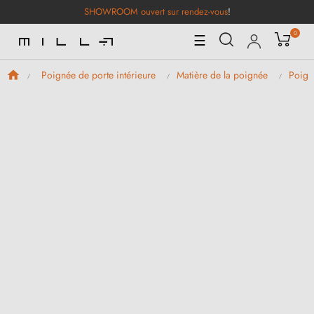
SHOWROOM ouvert sur rendez-vous
!
0
Basculer
☰
la
navigation
Poignée de porte intérieure
Matière de la poignée
Poign