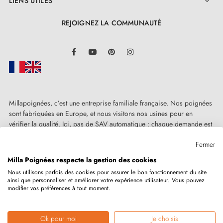
LIENS UTILES

REJOIGNEZ LA COMMUNAUTÉ
LinkedIn
Facebook
YouTube
Pinterest
Instagram
Millapoignées, c’est une entreprise familiale française. Nos poignées
sont fabriquées en Europe, et nous visitons nos usines pour en
vérifier la qualité. Ici, pas de SAV automatique : chaque demande est
traitée humainement, au cas par cas.
Fermer
Milla Poignées respecte la gestion des cookies
Nous utilisons parfois des cookies pour assurer le bon fonctionnement du site
ainsi que personnaliser et améliorer votre expérience utilisateur. Vous pouvez
Copyright © 2026
MILLA POIGNEES
Tous droits réservés.
modifier vos préférences à tout moment.
Ok pour moi
Je choisis
Marchand approuvé par la Société des Avis Garantis,
cliquez ici pour