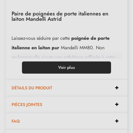
Paire de poignées de porte italiennes en
laiton Mandelli Astrid
Laissez-vous séduire par cette
poignée de porte
italienne en laiton pur
Mandelli MM80. Non
seulement elle ajoute une esthétique raffinée à votre
intérieur, mais sa fabrication en laiton pur garantit
Voir plus
également une durabilité à toute épreuve.
DÉTAILS DU PRODUIT
Caractéristiques :
PIÈCES JOINTES
Paire de poignées avec rosace de 6 mm
FAQ
Matériau : laiton massif 100% Italien (garantie de la
haute qualité et durabilité)