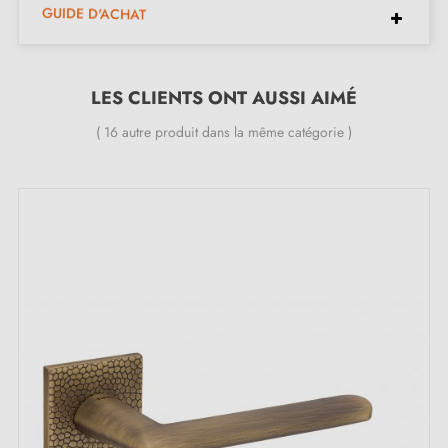
GUIDE D'ACHAT
Poignée de porte lourde et pleine
Double ressort métallique pour la stabilité
Garantie constructeur de 24 mois
LES CLIENTS ONT AUSSI AIMÉ
Convient aux portes de 44 mm d'épaisseur
( 16 autre produit dans la même catégorie )
Pour portes plus épaisses ou poignée de porte à
relevage, contactez-nous par e-mail
Inclus :
Adaptateurs de montage
Deux tiges carrées : 7x7 mm pour la France, 8x8 mm
pour la Belgique, la Suisse et l'UE
Vis M4 pour une fixation robuste
Vis et clé Allen de 3 mm pour l'assemblage