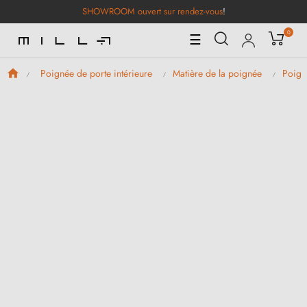
SHOWROOM ouvert sur rendez-vous
!
0
Basculer
☰
la
navigation
Poignée de porte intérieure
Matière de la poignée
Poign