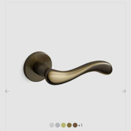
Garantie constructeur de 24 mois
Convient aux portes de 44 mm d'épaisseur
Pour portes plus épaisses ou poignée de porte à
relevage, contactez-nous par e-mail
Inclus :
Adaptateurs de montage
Deux tiges carrées : 7x7 mm pour la France, 8x8 mm
pour la Belgique, la Suisse et l'UE
Vis M4 pour une fixation robuste
‹
›
Vis et clé Allen de 3 mm pour l'assemblage
Jeu de vis à bois (sur demande spéciale)
Instruction de montage en Français
+1