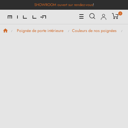
SHOWROOM ouvert sur rendez-vous
!
0
Basculer
☰
la
navigation
Poignée de porte intérieure
Couleurs de nos poignées
P