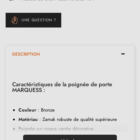
UNE QUESTION ?
DESCRIPTION
Caractéristiques de la poignée de porte
MARQUESS :
Couleur
: Bronze
Matériau
: Zamak robuste de qualité supérieure
Poignée sur rosace carrée décorative
Poignée pleine avec ressort de rappel intégré