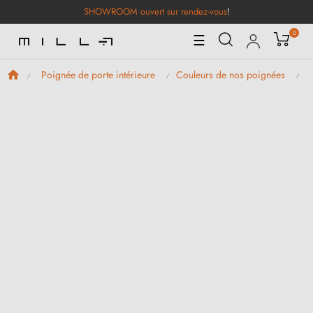
SHOWROOM ouvert sur rendez-vous
!
0
Basculer
☰
la
navigation
Poignée de porte intérieure
Couleurs de nos poignées
P