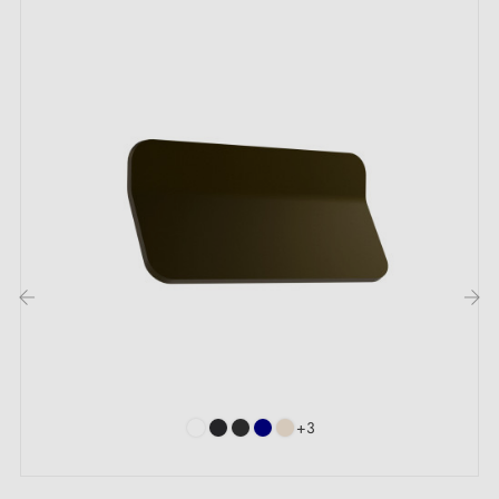
Vis de montage
Description :
Cette poignée couleur
vieux cuivre
et
noir mat
offre
une esthétique audacieuse et originale. Elle se
démarque par sa combinaison unique de matériaux.
Cette poignée convient parfaitement aux tiroirs et
portes de placards, rehaussant le style d’un intérieur
‹
›
moderne ou minimaliste.
Découvrez notre collection de
poignées et boutons de
+3
meubles cuivre
sur notre boutique Milla poignées.