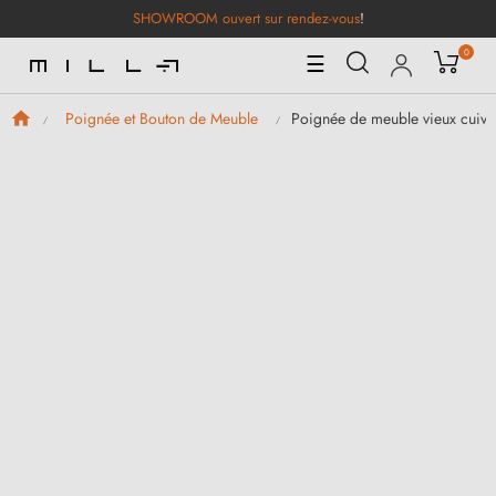
SHOWROOM ouvert sur rendez-vous
!
0
Basculer
☰
la
navigation
Poignée de meuble vieux cuiv
Poignée et Bouton de Meuble