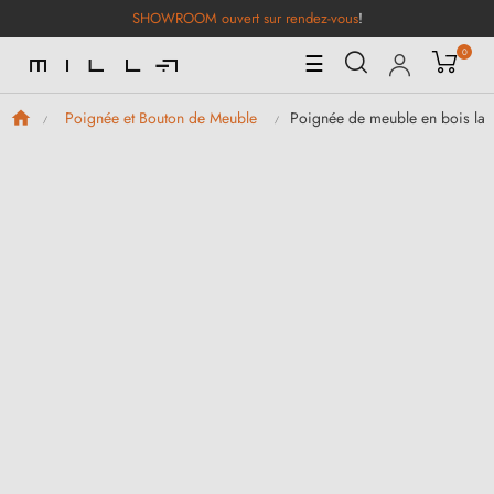
SHOWROOM ouvert sur rendez-vous
!
0
Basculer
☰
la
navigation
Poignée de meuble en bois lai
Poignée et Bouton de Meuble