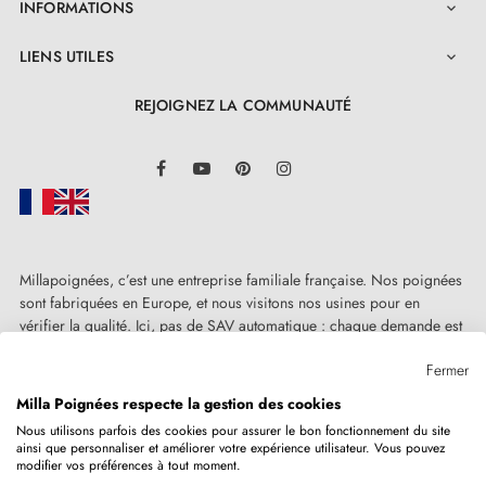
INFORMATIONS

commander toutes les quantités nécessaires.
LIENS UTILES

REJOIGNEZ LA COMMUNAUTÉ
LinkedIn
Facebook
YouTube
Pinterest
Instagram
Millapoignées, c’est une entreprise familiale française. Nos poignées
sont fabriquées en Europe, et nous visitons nos usines pour en
vérifier la qualité. Ici, pas de SAV automatique : chaque demande est
traitée humainement, au cas par cas.
Fermer
Milla Poignées respecte la gestion des cookies
Nous utilisons parfois des cookies pour assurer le bon fonctionnement du site
ainsi que personnaliser et améliorer votre expérience utilisateur. Vous pouvez
Copyright © 2026
MILLA POIGNEES
Tous droits réservés.
modifier vos préférences à tout moment.