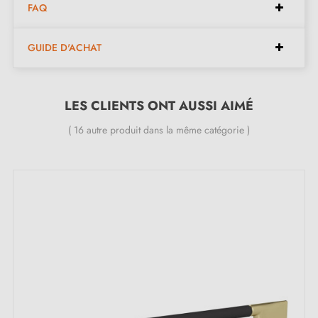
FAQ
Le set contient
: Poignée et vis M4
Entretien
: Nettoyage avec un chiffon doux suivant
GUIDE D'ACHAT
les instructions
Description
: Il peut arriver que les poignées et
LES CLIENTS ONT AUSSI AIMÉ
boutons aient des dimensions légèrement différentes
de celles indiquées ci-dessus (différences inférieures
( 16 autre produit dans la même catégorie )
à 1 mm). Nous aimons les matériaux naturels et le
travail des mains, leur imprévisibilité et leur caractère
unique, mais nous veillons toujours à ce que les
poignées que vous commandez forment un tout
cohérent – étant en termes de dimensions qu'en
termes d'esthétique.
Instructions d'entretien
: Utiliser un chiffon doux et
un nettoyant doux.