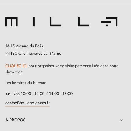
de votre commande. L’atelier ne fonctionne pas
comme une usine avec un stock permanent : chaque
pièce peut être lancée, préparée ou finalisée selon les
commandes reçues.
13-15 Avenue du Bois
Retours :
ce type de produit ne peut pas toujours être
94430 Chennevieres sur Marne
retourné à l’atelier, ni facilement remis en stock ou
CLIQUEZ ICI
pour organiser votre visite personnalisée dans notre
revendu, notamment en cas de commande en quantité
showroom
importante. Les retours peuvent donc être limités ou
Les horaires du bureau:
refusés dans le cadre de notre extension commerciale
lun - ven 10:00 - 12:00 / 14:00 - 18:00
de retour de 90 jours.
contact@millapoignees.fr
Pour un projet complet, nous vous recommandons de
A PROPOS
commander d’abord une seule pièce afin de valider le

modèle, la finition et la compatibilité avant de