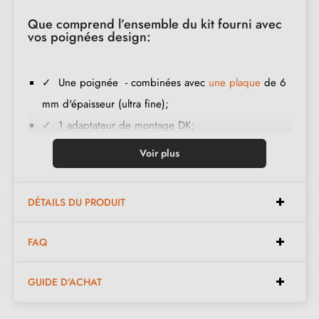
Que comprend l’ensemble du kit fourni avec
vos poignées design:
✓ Une poignée - combinées avec
une plaque
de 6
mm d'épaisseur (ultra fine);
✓ 1 adaptateur de montage DK;
✓ 1 tige carrée;
Voir plus
✓ 1 vis et une clé Allen de 3 mm (pour fixer les
poignées aux adaptateurs);
DÉTAILS DU PRODUIT
✓ Matière de construction :
Laiton massif 100%
Italien
(garantie de la haute
qualité et durabilité
);
FAQ
✓ Le produit est neuf et le constructeur vous
garantit 24 mois
.
GUIDE D'ACHAT