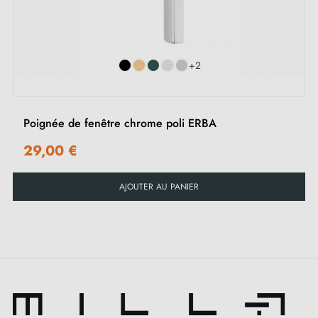
souligner leur apparence, mais aussi devenir un
‹
›
élément important de la
décoration intérieure
.
+2
Poignée de fenêtre chrome poli ERBA
29,00 €
AJOUTER AU PANIER