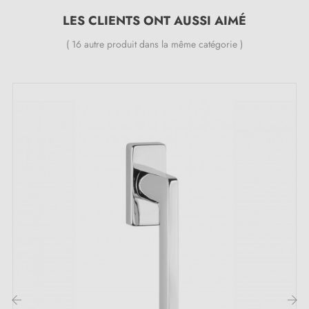
Les atouts de poignées fenêtres sélectionnés
pour vous par la boutique MILLA
LES CLIENTS ONT AUSSI AIMÉ
( 16 autre produit dans la même catégorie )
Nos poignées pour fenêtres sont une nouvelle
proposition esthétique, de haute qualité, au
design
unique
et, surtout, à un
prix attractif
. La
quincaillerie design MILLA
suscitera sûrement la
curiosité de vos invités qui visitent votre maison. Si
vous recherchez des poignées intérieures
modernes
et rapides à installer
, vous êtes au bon endroit!
Nos poignées de fenêtre sont fabriquées en
Laiton
ce
qui est une garantie de durabilité et de qualité. La
poignée est l'un des éléments fonctionnels les plus
importants de chaque fenêtre. Elle peut non seulement