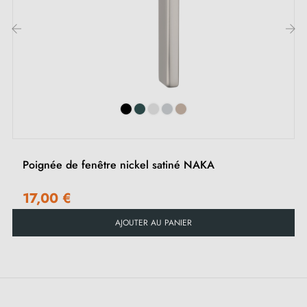
1 pièce de recouvrement de fenêtre
2 vis traversantes M5x40
Vis Allen avec clé
‹
›
Poignée de fenêtre nickel satiné NAKA
17,00 €
AJOUTER AU PANIER