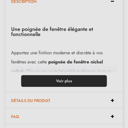
DESCRIPTION
Une poignée de fenêtre élégante et
fonctionnelle
Apportez une finition moderne et discrète à vos
fenêtres avec cette
poignée de fenêtre nickel
satiné
. Elle ajoute un éclat subtil et élégant, tout en
étant facile à intégrer dans divers styles d'intérieur
Voir plus
avec sa couleur
nickel mat
.
DÉTAILS DU PRODUIT
Caractéristiques de la poignée ARTA :
FAQ
Type
: Poignée de fenêtre oscillo-battante