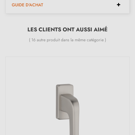
GUIDE D'ACHAT
Finition
: nickel satiné
Épaisseur de la rosace
: 10 à 12 mm
Forme du rosace
: rectangulaire
LES CLIENTS ONT AUSSI AIMÉ
Poids net
: 0,498 kg
( 16 autre produit dans la même catégorie )
Marque
: Stile ARTA
Rotation 360° pour une utilisation flexible
Disponible en 5 couleurs différentes
Garantie 24 mois
Inclus dans le kit :
1 poignée de fenêtre
1 pièce de rosace de montage (adaptateur de
montage)