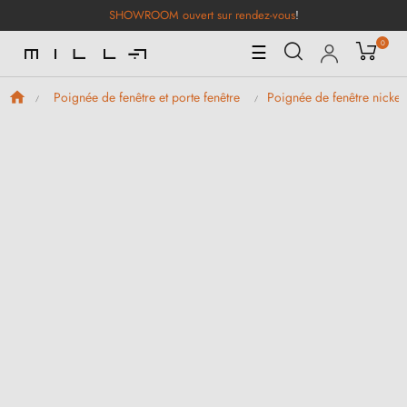
SHOWROOM ouvert sur rendez-vous
!
0
Basculer
☰
la
navigation
Poignée de fenêtre et porte fenêtre
Poignée de fenêtre nickel 