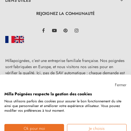
LIENS UTILES

REJOIGNEZ LA COMMUNAUTÉ
LinkedIn
Facebook
YouTube
Pinterest
Instagram
Millapoignées, c’est une entreprise familiale française. Nos poignées
sont fabriquées en Europe, et nous visitons nos usines pour en
vérifier la qualité. Ici, pas de SAV automatique : chaque demande est
traitée humainement, au cas par cas.
Fermer
Milla Poignées respecte la gestion des cookies
Nous utilisons parfois des cookies pour assurer le bon fonctionnement du site
ainsi que personnaliser et améliorer votre expérience utilisateur. Vous pouvez
Copyright © 2026
MILLA POIGNEES
Tous droits réservés.
modifier vos préférences à tout moment.
Ok pour moi
Je choisis
Marchand approuvé par la Société des Avis Garantis,
cliquez ici pour