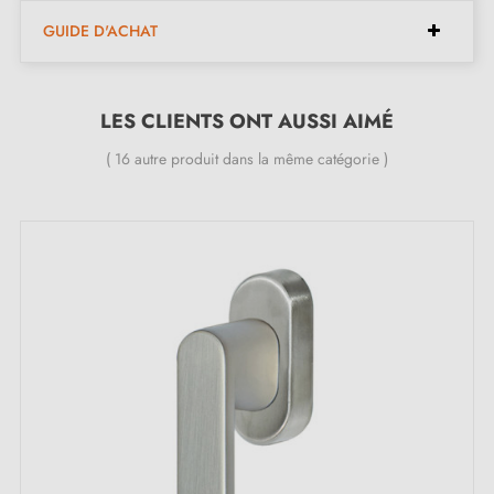
Rotation 360° pour une utilisation flexible
GUIDE D'ACHAT
Fabriquée en aluminium
Disponible 4 couleurs différentes
Garantie 24 mois
LES CLIENTS ONT AUSSI AIMÉ
( 16 autre produit dans la même catégorie )
Inclus dans le kit :
1 poignée de fenêtre
1 pièce de rosace de montage (adaptateur de
montage)
1 pièce de recouvrement de fenêtre
2 vis traversantes M5x40
1 vis Allen et clé
Description :