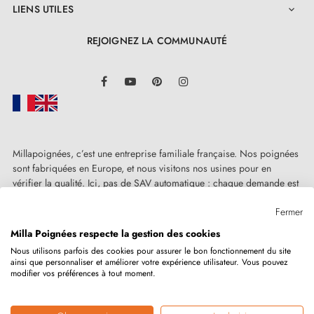
LIENS UTILES

REJOIGNEZ LA COMMUNAUTÉ
LinkedIn
Facebook
YouTube
Pinterest
Instagram
Millapoignées, c’est une entreprise familiale française. Nos poignées
sont fabriquées en Europe, et nous visitons nos usines pour en
vérifier la qualité. Ici, pas de SAV automatique : chaque demande est
traitée humainement, au cas par cas.
Fermer
Milla Poignées respecte la gestion des cookies
Nous utilisons parfois des cookies pour assurer le bon fonctionnement du site
ainsi que personnaliser et améliorer votre expérience utilisateur. Vous pouvez
Copyright © 2026
MILLA POIGNEES
Tous droits réservés.
modifier vos préférences à tout moment.