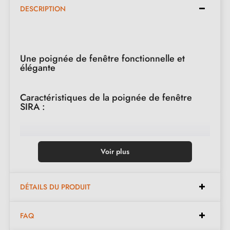
DESCRIPTION
Une poignée de fenêtre fonctionnelle et
élégante
Caractéristiques de la poignée de fenêtre
SIRA :
Type
: Poignée de fenêtre oscillo-battante
Voir plus
Finition
: Nickel satiné
Épaisseur de la rosace
: 12 mm
Forme de la rosace
: Rectangulaire
DÉTAILS DU PRODUIT
Poids net
: 0,498 kg
FAQ
Marque
: Stile SIRA