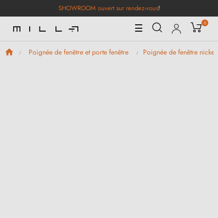
SHOWROOM ouvert sur rendez-vous
!
0
Basculer
☰
la
navigation
Poignée de fenêtre et porte fenêtre
Poignée de fenêtre nickel 