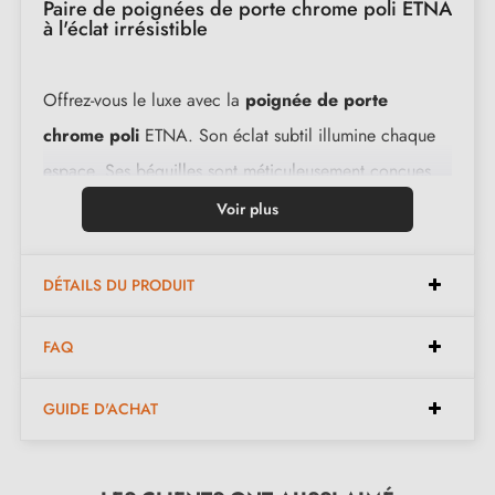
Paire de poignées de porte chrome poli ETNA
à l'éclat irrésistible
Offrez-vous le luxe avec la
poignée de porte
chrome poli
ETNA. Son éclat subtil illumine chaque
espace. Ses béquilles sont méticuleusement conçues
avec des tiges carrées pour offrir une expérience
Voir plus
incomparable. Leur design ergonomique assure une
prise en main confortable, tandis que leur conception
DÉTAILS DU PRODUIT
robuste garantit une résistance à toute épreuve.
FAQ
Caractéristiques :
GUIDE D'ACHAT
Paire de poignées avec rosace de 5 mm
Matériau : zamak