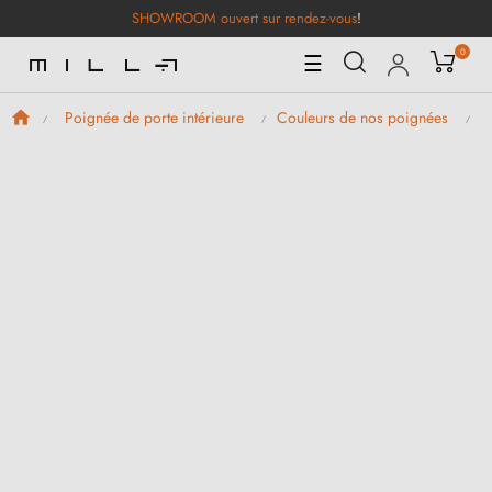
SHOWROOM ouvert sur rendez-vous
!
0
Basculer
☰
la
navigation
Poignée de porte intérieure
Couleurs de nos poignées
P