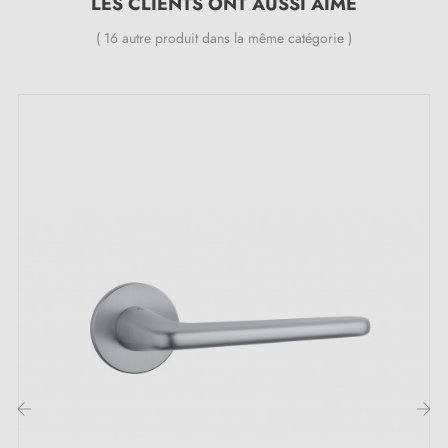
LES CLIENTS ONT AUSSI AIMÉ
Poignée de porte lourde et pleine
( 16 autre produit dans la même catégorie )
Double ressort métallique pour la stabilité
Garantie constructeur de 24 mois
Convient aux portes de 44 mm d'épaisseur
Pour portes plus épaisses ou poignée de porte à
relevage, contactez-nous par e-mail
Inclus :
Adaptateurs de montage
Deux tiges carrées : 7x7 mm pour la France, 8x8 mm
pour la Belgique, la Suisse et l'UE
Vis M4 pour une fixation robuste
Vis et clé Allen de 3 mm pour l'assemblage