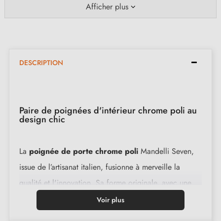
Afficher plus
DESCRIPTION
Paire de poignées d'intérieur chrome poli au
design chic
La
poignée de porte chrome poli
Mandelli Seven,
issue de l’artisanat italien, fusionne à merveille la
qualité et l'innovation. Sa forme originale, avec une
plaque fine et un manche inspiré du chiffre sept,
Voir plus
ajoute de l’élégance à votre intérieur. Fabriquée en