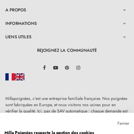
A PROPOS

INFORMATIONS

LIENS UTILES

REJOIGNEZ LA COMMUNAUTÉ
LinkedIn
Facebook
YouTube
Pinterest
Instagram
Millapoignées, c’est une entreprise familiale française. Nos poignées
sont fabriquées en Europe, et nous visitons nos usines pour en
vérifier la qualité. Ici, pas de SAV automatique : chaque demande est
traitée humainement, au cas par cas.
Fermer
Milla Poignées respecte la gestion des cookies