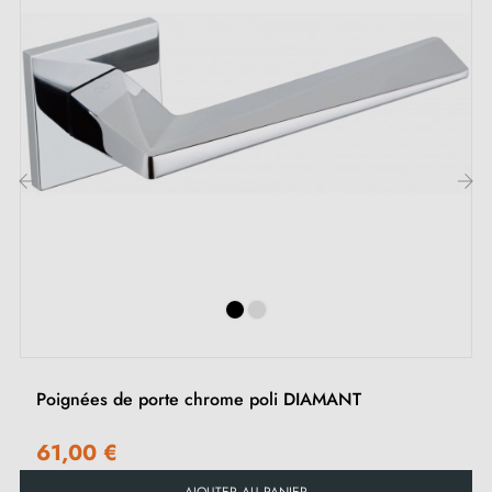
Inclus :
Adaptateurs de montage
Deux tiges carrées : 7x7 mm pour la France, 8x8 mm
pour la Belgique, la Suisse et l'UE
Vis M4 pour une fixation robuste
‹
›
Vis et clé Allen de 3 mm pour l'assemblage
Jeu de vis à bois (sur demande spéciale)
Instruction de montage en Français
Poignées de porte chrome poli DIAMANT
61,00 €
AJOUTER AU PANIER