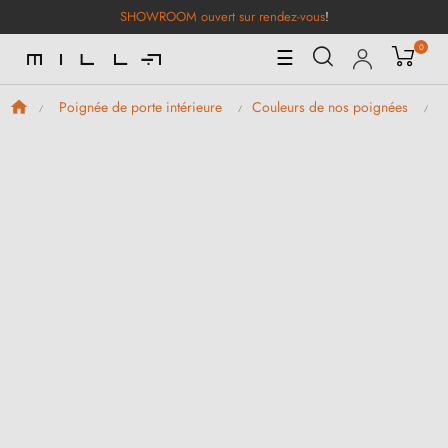
SHOWROOM ouvert sur rendez-vous
!
0
Basculer
☰
la
navigation
Poignée de porte intérieure
Couleurs de nos poignées
P