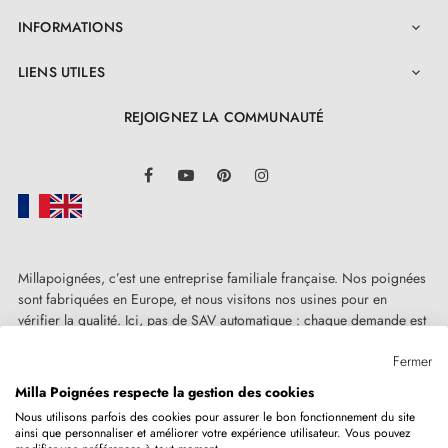
INFORMATIONS

LIENS UTILES

REJOIGNEZ LA COMMUNAUTÉ
LinkedIn
Facebook
YouTube
Pinterest
Instagram
Millapoignées, c’est une entreprise familiale française. Nos poignées
sont fabriquées en Europe, et nous visitons nos usines pour en
vérifier la qualité. Ici, pas de SAV automatique : chaque demande est
traitée humainement, au cas par cas.
Fermer
Milla Poignées respecte la gestion des cookies
Nous utilisons parfois des cookies pour assurer le bon fonctionnement du site
ainsi que personnaliser et améliorer votre expérience utilisateur. Vous pouvez
Copyright © 2026
MILLA POIGNEES
Tous droits réservés.