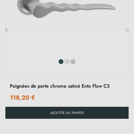
Vis et clé Allen de 3 mm pour l'assemblage
Gabarits de montage
Instructions d'installation et vidéos détaillées en
Français
‹
›
Poignées de porte chrome satiné Ento Flow C3
118,20 €
AJOUTER AU PANIER
Nos conseils :