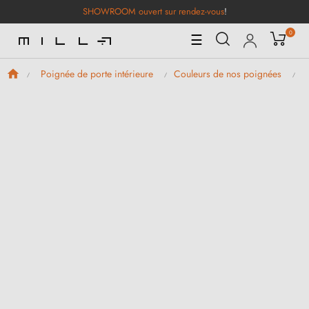
SHOWROOM ouvert sur rendez-vous
!
0
Basculer
☰
la
navigation
Poignée de porte intérieure
Couleurs de nos poignées
P