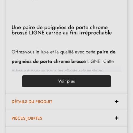
Une paire de poignées de porte chrome
brossé LIGNE carrée au fini irréprochable
Offrez-vous le luxe et la qualité avec cette
paire de
poignées de porte chrome brossé
LIGNE. Cette
pièce est conçue pour les clients exigeants qui
cherchent à la fois l'élégance et la longévité. Avec son
Voir plus
set complet comprenant 2 béquilles, elle apporte une
solution complète pour répondre à vos besoins.
DÉTAILS DU PRODUIT
Caractéristiques :
PIÈCES JOINTES