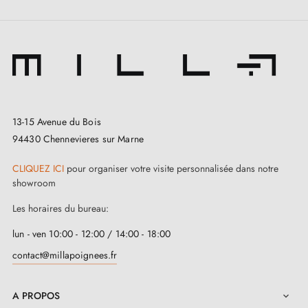
Cette poignée convient à tout espace, qu’il s’agisse de
chez vous, dans la cuisine, la salle de bain, dans les
bureaux, dans les hôtels ou les restaurants. Évitez son
exposition aux éléments extérieurs pour préserver sa
qualité. Utilisez des
butées de porte
afin d'éviter les
13-15 Avenue du Bois
94430 Chennevieres sur Marne
dommages éventuels.
CLIQUEZ ICI
pour organiser votre visite personnalisée dans notre
showroom
Les horaires du bureau:
lun - ven 10:00 - 12:00 / 14:00 - 18:00
contact@millapoignees.fr
A PROPOS
