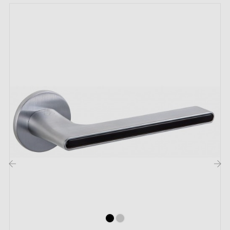
Convient aux portes de 44 mm d'épaisseur
Pour portes plus épaisses ou poignée de porte à
relevage, contactez-nous par e-mail
Inclus :
Adaptateurs de montage
Deux tiges carrées : 7x7 mm pour la France, 8x8 mm
pour la Belgique, la Suisse et l'UE
Vis M4 pour une fixation robuste
Vis et clé Allen de 3 mm pour l'assemblage
‹
›
Jeu de vis à bois (sur demande spéciale)
Instruction de montage en Français