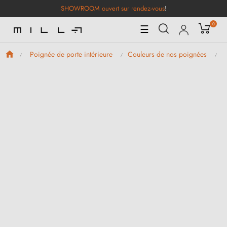
SHOWROOM ouvert sur rendez-vous
!
0
Basculer
☰
la
navigation
Poignée de porte intérieure
Couleurs de nos poignées
P