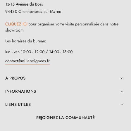
13-15 Avenue du Bois
résistance exceptionnelle à toute épreuve et une
94430 Chennevieres sur Marne
longévité remarquable. Elle offre non seulement un
CLIQUEZ ICI
pour organiser votre visite personnalisée dans notre
aspect visuellement attrayant à votre porte, mais elle se
showroom
distingue également par son modèle ergonomique qui
Les horaires du bureau:
assure une prise en main confortable et une utilisation
lun - ven 10:00 - 12:00 / 14:00 - 18:00
fluide.
contact@millapoignees.fr
Nos
poignées de porte TUPAI
sont équipées d'un
A PROPOS
système de fixation rapide et fiable qui se fait par

clique/clips. Que ce soit pour des espaces tels que les
INFORMATIONS

hôtels, les restaurants, ou également votre domicile
LIENS UTILES

dont la cuisine, la salle de bain, etc., la poignée de
porte chrome poli TUPAI 4165-T3 s’adapte
REJOIGNEZ LA COMMUNAUTÉ
parfaitement à différents espaces. Cette poignée est
LinkedIn