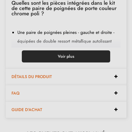
Quelles sont les pièces intégrées dans le kit
de cette paire de poignées de porte couleur
chrome poli ?
Une paire de poignées pleines - gauche et droite -
équipées de double ressort métallique autolissant
(assure une grande stabilité) ;
Voir plus
2 plaques de poignées de porte d'une épaisseur de
5 mm (très fine) ;
2 adaptateurs de montage ;
DÉTAILS DU PRODUIT
1 tige de poignée de 8x8 mm de diagonale ;
FAQ
2 vis traversants M4 (pour fixer les adaptateurs à la
porte) ;
GUIDE D'ACHAT
2 vis Allen et une clé Allen de 3 mm (pour fixer les
poignées aux adaptateurs) ;
Jeu de vis à bois
(sur demande spéciale)
;