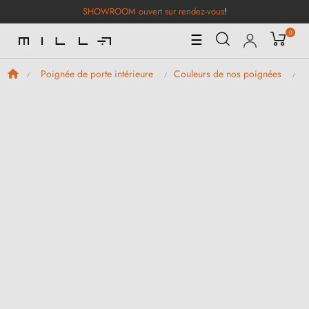
SHOWROOM ouvert sur rendez-vous
!
0
Basculer
☰
la
navigation
Poignée de porte intérieure
Couleurs de nos poignées
P