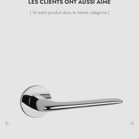
LES CLIENTS ONT AUSSI AIMÉ
Instruction de montage en français ;
( 16 autre produit dans la même catégorie )
Matière de construction: poignée en Laiton (garantie
de la haute
qualité
et
durabilité
) ;
Le produit est neuf et le constructeur vous
garantit
24 mois
;
Pays de production : Portugal
Les points forts de cette poignée de porte
chrome poli TUPAI 4165-T3 :
Explorez le raffinement avec la
poignée de porte
chrome poli
TUPAI 4165-T3. Son modèle épuré et sa
couleur chrome poli ajoutent une touche sophistiquée
à votre décoration intérieure. Que ce soit dans le
‹
›
cadre d'une rénovation ou pour une nouvelle