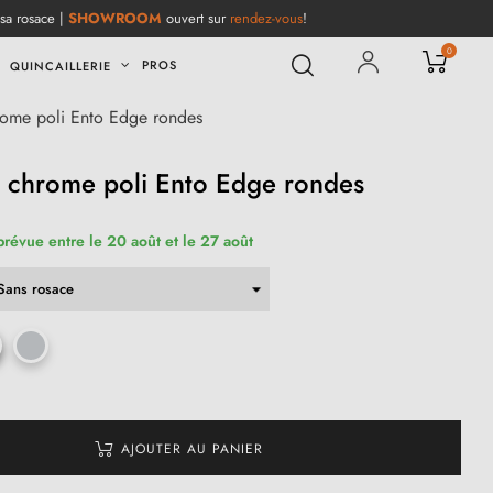
 sa rosace |
SHOWROOM
ouvert sur
rendez-vous
!
0
PROS
QUINCAILLERIE
rome poli Ento Edge rondes
e chrome poli Ento Edge rondes
prévue entre le 20 août et le 27 août
AJOUTER AU PANIER