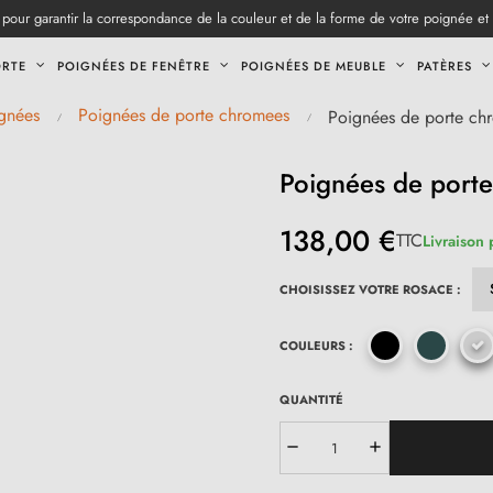
pour garantir la correspondance de la couleur et de la forme de votre poignée et
ORTE
POIGNÉES DE FENÊTRE
POIGNÉES DE MEUBLE
PATÈRES
gnées
Poignées de porte chromees
Poignées de porte ch
Poignées de port
138,00 €
TTC
Livraison 
CHOISISSEZ VOTRE ROSACE :
COULEURS :
QUANTITÉ