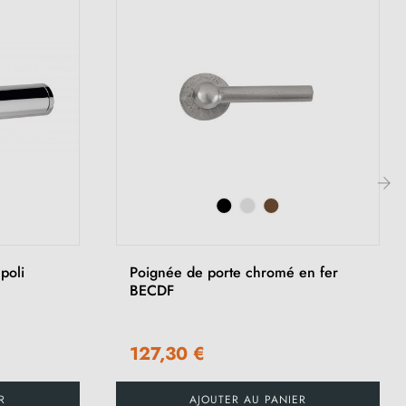
›
poli
Poignée de porte chromé en fer
BECDF
127,30 €
R
AJOUTER AU PANIER