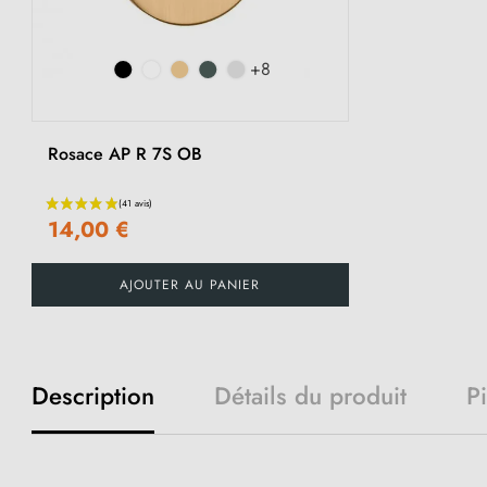
+8
Rosace AP R 7S OB
14,00 €
AJOUTER AU PANIER
Description
Détails du produit
P