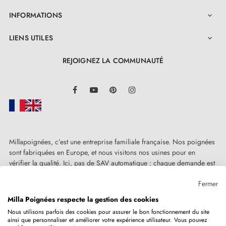
INFORMATIONS

LIENS UTILES

REJOIGNEZ LA COMMUNAUTÉ
LinkedIn
Facebook
YouTube
Pinterest
Instagram
Millapoignées, c’est une entreprise familiale française. Nos poignées
sont fabriquées en Europe, et nous visitons nos usines pour en
vérifier la qualité. Ici, pas de SAV automatique : chaque demande est
traitée humainement, au cas par cas.
Fermer
Milla Poignées respecte la gestion des cookies
Nous utilisons parfois des cookies pour assurer le bon fonctionnement du site
ainsi que personnaliser et améliorer votre expérience utilisateur. Vous pouvez
Copyright © 2026
MILLA POIGNEES
Tous droits réservés.