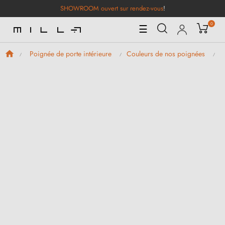
SHOWROOM ouvert sur rendez-vous
!
0
Basculer
☰
la
navigation
Poignée de porte intérieure
Couleurs de nos poignées
P