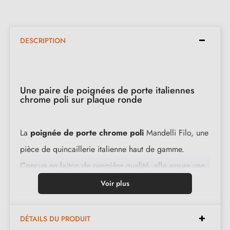
DESCRIPTION
Une paire de poignées de porte italiennes
chrome poli sur plaque ronde
La
poignée de porte chrome poli
Mandelli Filo, une
pièce de quincaillerie italienne haut de gamme.
Conçue en laiton de première qualité, elle assure une
utilisation sans faille au fil du temps.
Voir plus
Caractéristiques :
DÉTAILS DU PRODUIT