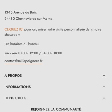
Bénéficiez d’une tranquillité d'esprit avec cette
13-15 Avenue du Bois
poignée de porte chrome poli
LIMA FIT. Les
94430 Chennevieres sur Marne
accessoires de montage fournis simplifient
CLIQUEZ ICI
pour organiser votre visite personnalisée dans notre
l'installation, tandis que le manuel détaillé disponible
showroom
dans l'onglet "Pièces jointes" vous guide à chaque
Les horaires du bureau:
étape. Faites le choix de l'excellence, choisissez la
lun - ven 10:00 - 12:00 / 14:00 - 18:00
poignée de porte chrome poli LIMA FIT dès
contact@millapoignees.fr
aujourd'hui !
A PROPOS

INFORMATIONS

LIENS UTILES

REJOIGNEZ LA COMMUNAUTÉ