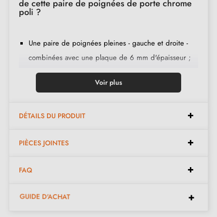
de cette paire de poignées de porte chrome
poli ?
Une paire de poignées pleines - gauche et droite -
combinées avec une plaque de 6 mm d'épaisseur ;
2 adaptateurs de montage ;
Voir plus
1 tige de 8mm et de 7mm de diamètre ;
2 vis traversantes M4 (pour fixer les adaptateurs à la
porte) ;
DÉTAILS DU PRODUIT
2 vis et une clé Allen de 3 mm (pour fixer les
PIÈCES JOINTES
poignées aux adaptateurs) ;
Jeu de vis à bois
(sur demande spéciale)
;
FAQ
Instruction de montage en français ;
Matière de construction : zamak massif (garantie de la
GUIDE D'ACHAT
haute
qualité et durabilité
) ;