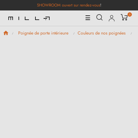
SHOWROOM ouvert sur rendez-vous
!
0
Basculer
☰
la
navigation
Poignée de porte intérieure
Couleurs de nos poignées
P