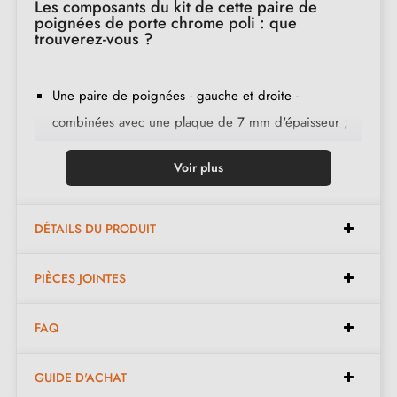
Les composants du kit de cette paire de
poignées de porte chrome poli : que
trouverez-vous ?
Une paire de poignées - gauche et droite -
combinées avec une plaque de 7 mm d'épaisseur ;
2 adaptateurs de montage ;
Voir plus
1 tige de 8mm et de 7mm de diamètre ;
2 vis traversantes M4 (pour fixer les adaptateurs à la
porte) ;
DÉTAILS DU PRODUIT
2 vis et une clé Allen de 3 mm (pour fixer les
PIÈCES JOINTES
poignées aux adaptateurs) ;
Jeu de vis à bois
(sur demande spéciale)
;
FAQ
Instruction de montage en français ;
Matière de construction : zamak (poignée pleine,
GUIDE D'ACHAT
garantie de la
qualité et durabilité
) ;