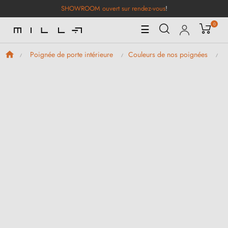
SHOWROOM ouvert sur rendez-vous
!
0
Basculer
☰
la
navigation
Poignée de porte intérieure
Couleurs de nos poignées
P