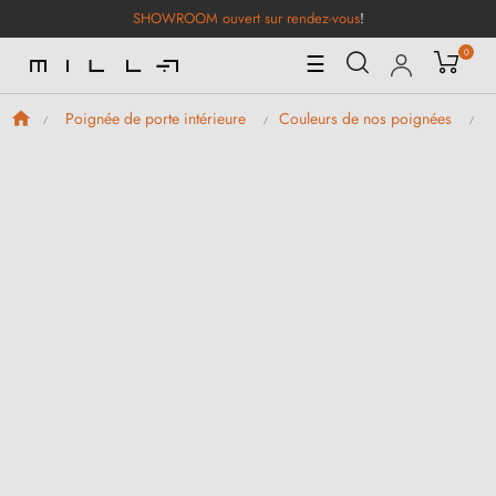
SHOWROOM ouvert sur rendez-vous
!
0
Basculer
☰
la
navigation
Poignée de porte intérieure
Couleurs de nos poignées
P