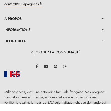
contact@millapoignees.fr
A PROPOS

INFORMATIONS

LIENS UTILES

REJOIGNEZ LA COMMUNAUTÉ
LinkedIn
Facebook
YouTube
Pinterest
Instagram
Millapoignées, c’est une entreprise familiale française. Nos poignées
sont fabriquées en Europe, et nous visitons nos usines pour en
vérifier la qualité. Ici, pas de SAV automatique : chaque demande est
traitée humainement, au cas par cas.