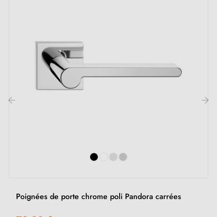
Spécialiste de la vente de poignées de porte
design
à prix compétitif, Milla Poignées propose des
produits haut de gamme au meilleur prix.
Tous nos produits sont sélectionnés avec soin.
Nous veillons avec nos fournisseurs européens à
fournir des poignées de qualité.
Nous surveillons votre commande du début jusqu'à la
‹
›
livraison à votre domicile.
Nous enrichissons régulièrement notre gamme, de
nouveaux produits pour vous offrir un large choix de
poignées design
Echantillon sur demande
Poignées de porte chrome poli Pandora carrées
Possibilité d'adapter le kit de montage