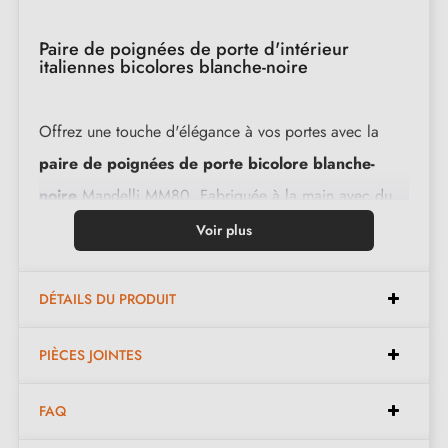
Paire de poignées de porte d'intérieur
italiennes bicolores blanche-noire
Offrez une touche d'élégance à vos portes avec la
paire de poignées de porte bicolore blanche-
noire
Mandelli MM80. Fabriquée à la main avec du
laiton de première qualité, cette pièce haut de gamme
Voir plus
garantit une longévité remarquable.
DÉTAILS DU PRODUIT
Caractéristiques :
PIÈCES JOINTES
Paire de poignées avec rosace de 6 mm (ultra fine)
FAQ
Matériau : laiton massif 100% Italien (garantie de la