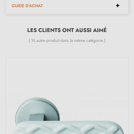
haute qualité et durabilité)
GUIDE D'ACHAT
Poignée de porte lourde et pleine
Double ressort métallique pour la stabilité
Garantie constructeur de 24 mois
LES CLIENTS ONT AUSSI AIMÉ
Convient aux portes de 44 mm d'épaisseur
( 16 autre produit dans la même catégorie )
Pour portes plus épaisses ou poignée de porte à
relevage, contactez-nous par e-mail
Inclus :
Adaptateurs de montage
Deux tiges carrées : 7x7 mm pour la France, 8x8 mm
pour la Belgique, la Suisse et l'UE
Vis M4 pour une fixation robuste
Vis et clé Allen de 3 mm pour l'assemblage