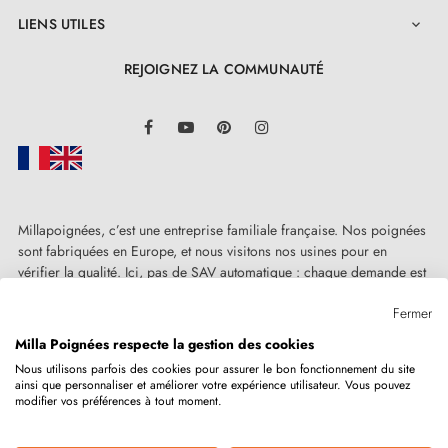
LIENS UTILES

REJOIGNEZ LA COMMUNAUTÉ
LinkedIn
Facebook
YouTube
Pinterest
Instagram
Millapoignées, c’est une entreprise familiale française. Nos poignées
sont fabriquées en Europe, et nous visitons nos usines pour en
vérifier la qualité. Ici, pas de SAV automatique : chaque demande est
traitée humainement, au cas par cas.
Fermer
Milla Poignées respecte la gestion des cookies
Nous utilisons parfois des cookies pour assurer le bon fonctionnement du site
ainsi que personnaliser et améliorer votre expérience utilisateur. Vous pouvez
Copyright © 2026
MILLA POIGNEES
Tous droits réservés.
modifier vos préférences à tout moment.