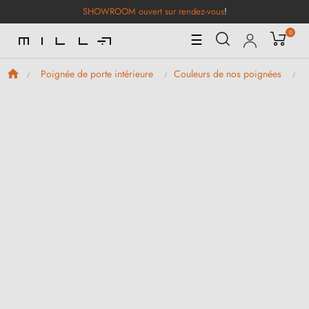
SHOWROOM ouvert sur rendez-vous
!
0
Basculer
☰
la
navigation
Poignée de porte intérieure
Couleurs de nos poignées
P