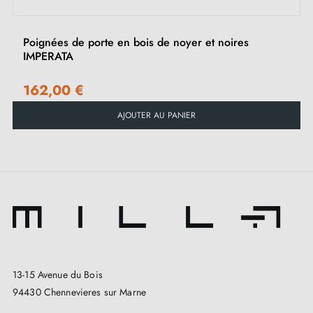
Disponible en 5 couleurs : Bronze, Noir Mat, Doré,
Argenté, Cuivré
Poignées de porte en bois de noyer et noires
IMPERATA
Dimensions : 140 mm x 20 mm (Longueur x
Diamètre)
162,00 €
Installation facile avec système de fixation inclus
AJOUTER AU PANIER
Avantages :
Design contemporain et épuré
Convient à tous types de portes intérieures
Maintenance réduite grâce à des finitions de qualité
Robustesse et durabilité pour une utilisation
quotidienne intense
13-15 Avenue du Bois
94430 Chennevieres sur Marne