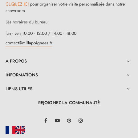
Conseils d'entretien :
CLIQUEZ ICI
pour organiser votre visite personnalisée dans notre
showroom
Les horaires du bureau:
Pour maintenir l'éclat de votre poignée, nettoyez
régulièrement avec un chiffon doux et sec. Évitez
lun - ven 10:00 - 12:00 / 14:00 - 18:00
l'utilisation de produits chimiques agressifs pour
contact@millapoignees.fr
préserver la finition.
A PROPOS

INFORMATIONS

LIENS UTILES

REJOIGNEZ LA COMMUNAUTÉ
LinkedIn
Facebook
YouTube
Pinterest
Instagram