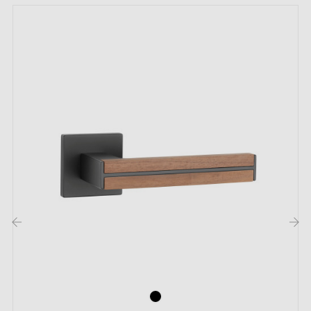
Poignée de Porte Design en Bois et Métal
Poignée de porte en bois et métal disponible en cinq
couleurs
Découvrez notre élégante poignée de porte alliant
robustesse et style moderne, disponible en cinq
finitions pour s'adapter parfaitement à votre décoration
intérieure. Fabriquée avec des matériaux de haute
qualité, cette poignée assure une prise en main
confortable et une durabilité exceptionnelle.
‹
›
Caractéristiques :
Matériaux : Bois et INOX