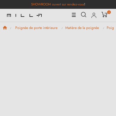
SHOWROOM ouvert sur rendez-vous
!
0
Basculer
☰
la
navigation
Poignée de porte intérieure
Matière de la poignée
Poign