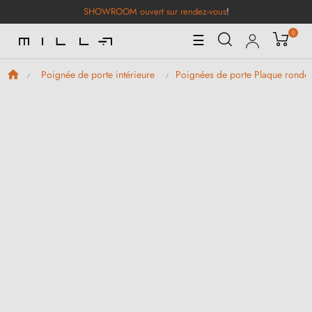
SHOWROOM ouvert sur rendez-vous
!
0
Basculer
☰
la
navigation
Poignée de porte intérieure
Poignées de porte Plaque ronde