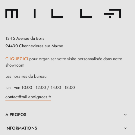
fermeture automatique de la porte.
En complément avec la poignée, d’autres accessoires
de montage, ainsi qu’un manuel d’installation sont
fournis pour simplifier son assemblage. La poignée
possède une plaque de 7 mm d'épaisseur pour lui
assurer une solidité et une longue durée de vie, tout en
13-15 Avenue du Bois
la protégeant des rayures et des traces d'usure.
94430 Chennevieres sur Marne
La garantie de deux ans assure également la qualité de
CLIQUEZ ICI
pour organiser votre visite personnalisée dans notre
la poignée. Avec ce modèle, vous bénéficiez d'une
showroom
unité de vente par paire, ce qui est pratique pour les
portes doubles.
Les horaires du bureau:
lun - ven 10:00 - 12:00 / 14:00 - 18:00
contact@millapoignees.fr
A PROPOS

INFORMATIONS
