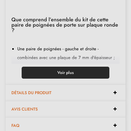
Que comprend l’ensemble du kit de cette
paire de poignées de porte sur plaque ronde
?
Une paire de poignées - gauche et droite -
combinées avec une plaque de 7 mm d'épaisseur ;
2 adaptateurs de montage ;
Voir plus
1 tige de 8mm et de 7mm de diamètre ;
2 vis traversantes M4 (pour fixer les adaptateurs à la
porte) ;
DÉTAILS DU PRODUIT
2 vis et une clé Allen de 3 mm (pour fixer les
AVIS CLIENTS
poignées aux adaptateurs) ;
Jeu de vis à bois
(sur demande spéciale)
;
FAQ
Instruction de montage en français ;