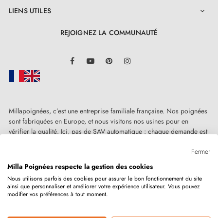
LIENS UTILES

REJOIGNEZ LA COMMUNAUTÉ
LinkedIn
Facebook
YouTube
Pinterest
Instagram
Millapoignées, c’est une entreprise familiale française. Nos poignées
sont fabriquées en Europe, et nous visitons nos usines pour en
vérifier la qualité. Ici, pas de SAV automatique : chaque demande est
traitée humainement, au cas par cas.
Fermer
Milla Poignées respecte la gestion des cookies
Nous utilisons parfois des cookies pour assurer le bon fonctionnement du site
ainsi que personnaliser et améliorer votre expérience utilisateur. Vous pouvez
Copyright © 2026
MILLA POIGNEES
Tous droits réservés.
modifier vos préférences à tout moment.