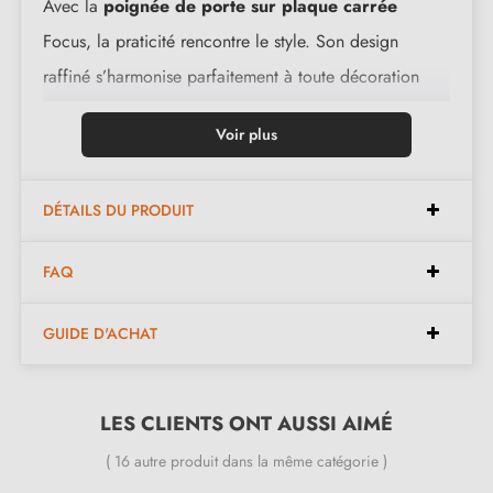
Avec la
poignée de porte sur plaque carrée
Focus, la praticité rencontre le style. Son design
raffiné s’harmonise parfaitement à toute décoration
intérieure, qu’il s’agisse de chez vous ou dans les
Voir plus
espaces commerciaux. Par ailleurs, le matériau utilisé
dans sa fabrication assure sa robustesse et sa
DÉTAILS DU PRODUIT
longévité.
FAQ
Caractéristiques :
GUIDE D'ACHAT
Paire de poignées avec rosace de 10 mm
Matériau : zamak massif (garantie de la haute qualité
LES CLIENTS ONT AUSSI AIMÉ
et durabilité)
Poignée de porte lourde et pleine
( 16 autre produit dans la même catégorie )
Double ressort métallique pour la stabilité