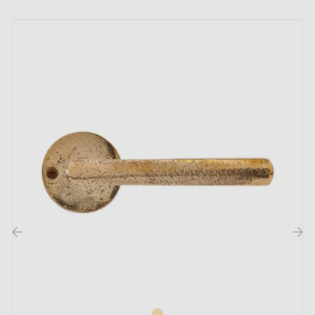
Garantie constructeur de 24 mois
Convient aux portes de 44 mm d'épaisseur
Pour portes plus épaisses ou poignée de porte à
relevage, contactez-nous par e-mail
Inclus :
Adaptateurs de montage
Deux tiges carrées : 7x7 mm pour la France, 8x8 mm
pour la Belgique, la Suisse et l'UE
Vis M4 pour une fixation robuste
Vis et clé Allen de 3 mm pour l'assemblage
‹
›
Jeu de vis à bois (sur demande spéciale)
Instruction de montage en Français