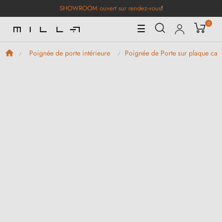
SHOWROOM ouvert sur rendez-vous
!
0
Basculer
☰
la
navigation
Poignée de porte intérieure
Poignée de Porte sur plaque car