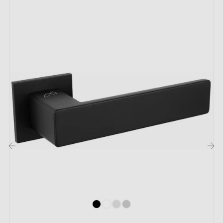
stabilité
).
‹
›