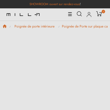
SHOWROOM ouvert sur rendez-vous
!
0
Basculer
☰
la
navigation
Poignée de porte intérieure
Poignée de Porte sur plaque car