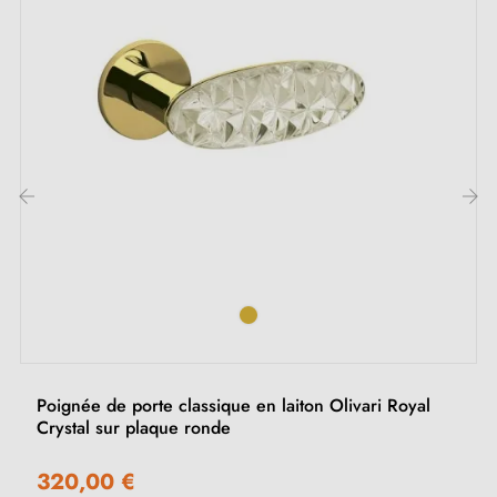
- Résistance au feu certifiée pendant 60 minutes.
Origine :
- Fabriquée en Italie par Olivari.
Particularité :
Grâce à son cristal transparent, la poignée Ice Cube
‹
›
se fond discrètement dans la porte, offrant une
esthétique épurée et élégante.
Poignée de porte classique en laiton Olivari Royal
Crystal sur plaque ronde
320,00 €