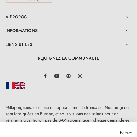
A PROPOS

INFORMATIONS

LIENS UTILES

REJOIGNEZ LA COMMUNAUTÉ
LinkedIn
Facebook
YouTube
Pinterest
Instagram
Millapoignées, c’est une entreprise familiale française. Nos poignées
sont fabriquées en Europe, et nous visitons nos usines pour en
vérifier la qualité. Ici, pas de SAV automatique : chaque demande est
traitée humainement, au cas par cas.
Fermer