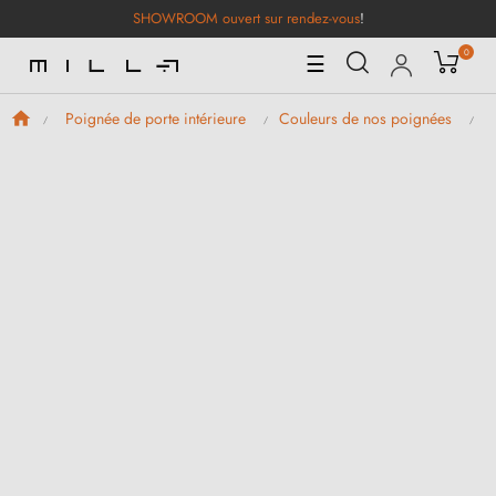
SHOWROOM ouvert sur rendez-vous
!
0
Basculer
☰
la
navigation
Poignée de porte intérieure
Couleurs de nos poignées
P