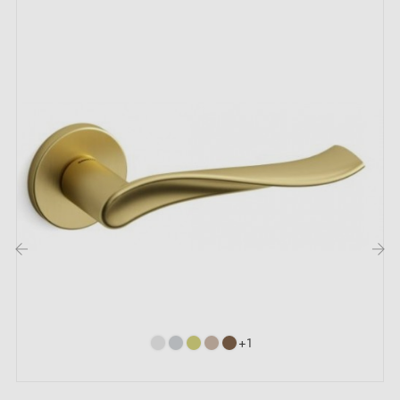
Description :
La poignée OVAL 1742 en
inox 304
offre une
excellente résistance à l’usure et à la corrosion. Idéale
pour un usage domestique intensif, avec une finition
soignée et durable.
Découvrez d’autres modèles de
poignées de porte en
inox
sur notre site Millapoignées.
‹
›
+1