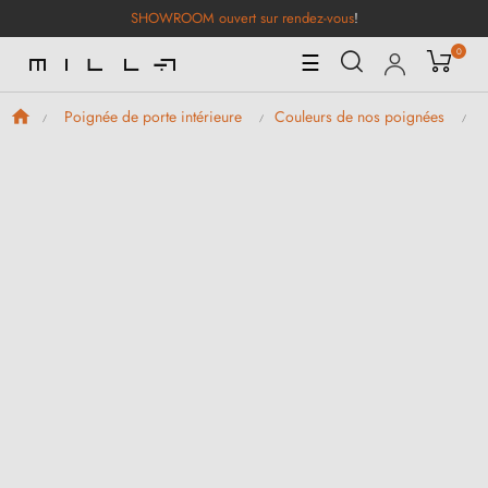
SHOWROOM ouvert sur rendez-vous
!
0
Basculer
☰
la
navigation
Poignée de porte intérieure
Couleurs de nos poignées
P