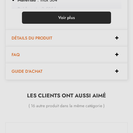
Poids net
: 0,505 kg
Dimensions de la rosace
Voir plus
: 8 mm d'épaisseur
Marque
: STERK
Double ressort métallique autonivelant
DÉTAILS DU PRODUIT
Convient aux portes de 43 mm d’épaisseur (kit
personnalisé disponible sur demande)
FAQ
Garantie constructeur de 24 mois
GUIDE D'ACHAT
Inclus dans le kit :
LES CLIENTS ONT AUSSI AIMÉ
Paire de poignées (gauche et droite)
( 16 autre produit dans la même catégorie )
Rosaces métalliques vissées
Axe carré 8x8 mm
Vis traversantes, vis Allen et clé de montage