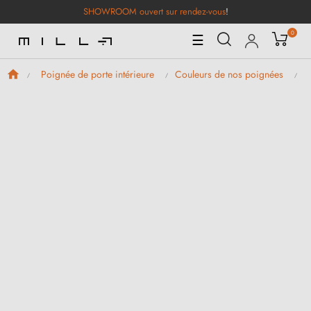
SHOWROOM ouvert sur rendez-vous
!
0
Basculer
☰
la
navigation
Poignée de porte intérieure
Couleurs de nos poignées
P