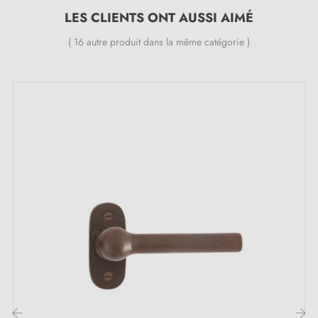
LES CLIENTS ONT AUSSI AIMÉ
Spécialiste de la vente de poignées de porte
( 16 autre produit dans la même catégorie )
design
à prix compétitif, Milla Poignées propose des
produits haut de gamme au meilleur prix.
Tous nos produits sont sélectionnés avec soin.
Nous veillons avec nos fournisseurs européens à
fournir des poignées de qualité.
Nous surveillons votre commande du début jusqu'à la
livraison à votre domicile.
Nous enrichissons régulièrement notre gamme, de
nouveaux produits pour vous offrir un large choix de
poignées design
Echantillon sur demande
Possibilité d'adapter le kit de montage