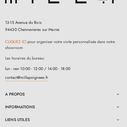
13-15 Avenue du Bois
94430 Chennevieres sur Marne
CLIQUEZ ICI
pour organiser votre visite personnalisée dans notre
showroom
Les horaires du bureau:
lun - ven 10:00 - 12:00 / 14:00 - 18:00
contact@millapoignees.fr
A PROPOS

3. INFOS PRATIQUES
INFORMATIONS

LIENS UTILES

Retrouvez l'ensemble de nos modèles réunies dans