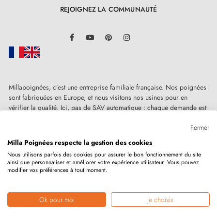
un
catalogue
REJOIGNEZ LA COMMUNAUTÉ
LinkedIn
Retrouvez les tendances déco et conseils sur
Facebook
YouTube
Pinterest
Instagram
notre
BLOG
N'hésitez pas à nous
contacter
su vous avez des
questions
Millapoignées, c’est une entreprise familiale française. Nos poignées
sont fabriquées en Europe, et nous visitons nos usines pour en
vérifier la qualité. Ici, pas de SAV automatique : chaque demande est
4. CONSEILS POUR LE CHOIX DE VOS
traitée humainement, au cas par cas.
POIGNEES DE PORTE MODERNES -
Fermer
quincaillerie chic
Milla Poignées respecte la gestion des cookies
Nous utilisons parfois des cookies pour assurer le bon fonctionnement du site
ainsi que personnaliser et améliorer votre expérience utilisateur. Vous pouvez
Copyright © 2026
MILLA POIGNEES
Tous droits réservés.
Dans quelles situations auriez-vous besoin de choisir
modifier vos préférences à tout moment.
des poignées de porte intérieures? Eh bien, vous
pourriez être un architecte créant une maison à partir
Ok pour moi
Je choisis
Marchand approuvé par la Société des Avis Garantis,
cliquez ici pour
vérifier
.
de zéro et voulant vous procurer des portes et leurs