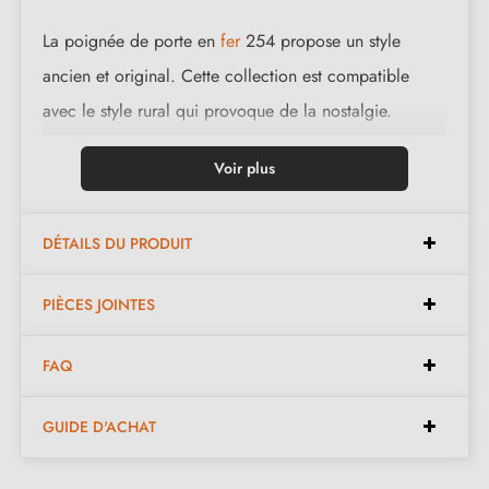
La poignée de porte en
fer
254 propose un style
ancien et original. Cette collection est compatible
avec le style rural qui provoque de la nostalgie.
Cette magnifique poignée est coulée en 3 finitions : le
Voir plus
noir, le fer poli et la rouille ciré. les finitions et la
matière proposées conserve l'aspect authentique et
DÉTAILS DU PRODUIT
chaleureux de l'objet.
PIÈCES JOINTES
Complétez la parure de votre poignée avec les
rosaces de fermeture
qui lui sont associées. Celles
FAQ
ci se trouvent en bas de la fiche produit. !
GUIDE D'ACHAT
2. LES ENGAGEMENTS MILLA POIGNEES