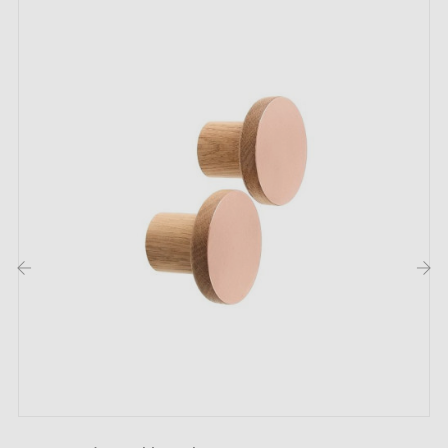
1 bouton de meuble
1 vis de fixation M4 x 25 mm
Description :
Le bouton de meuble en
bois de hêtre véritable
Gris
bleu Ebru est une pièce artisanale, réalisée à la main à
l'aide de la technique de marbrure Ebru. Cette
méthode crée des motifs marbrés uniques sur chaque
‹
›
bouton, rendant le design de la photo non contractuel.
Idéal pour sublimer vos meubles tout en respectant
l'environnement. Parfait pour rehausser l'esthétique de
vos tiroirs, armoires ou autres meubles apportant une