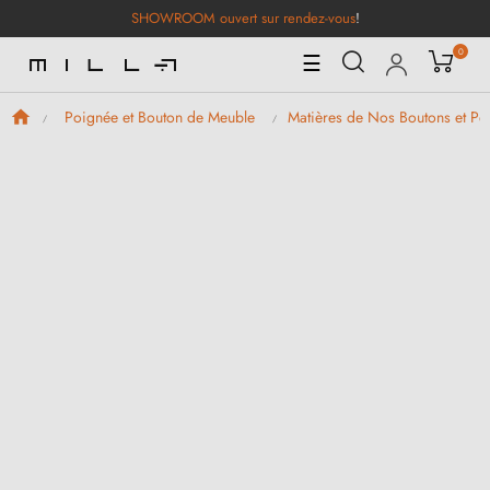
SHOWROOM ouvert sur rendez-vous
!
0
Basculer
☰
la
navigation
Poignée et Bouton de Meuble
Matières de Nos Boutons et P