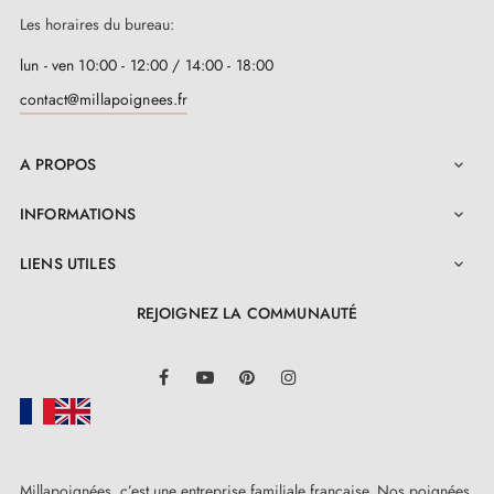
Les horaires du bureau:
lun - ven 10:00 - 12:00 / 14:00 - 18:00
contact@millapoignees.fr
A PROPOS

INFORMATIONS

LIENS UTILES

REJOIGNEZ LA COMMUNAUTÉ
LinkedIn
Facebook
YouTube
Pinterest
Instagram
Millapoignées, c’est une entreprise familiale française. Nos poignées