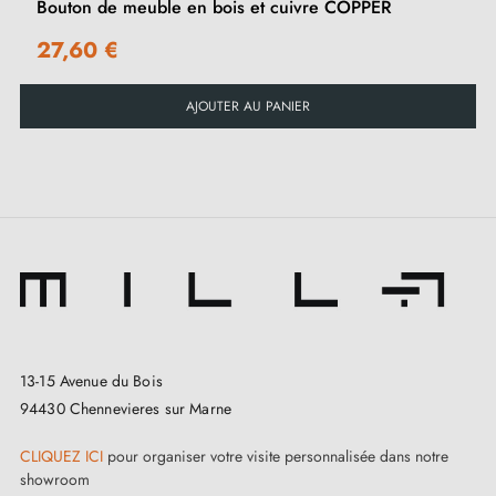
Bouton de meuble en bois et cuivre COPPER
touche naturelle et artistique.
27,60 €
Parcourez notre gamme de
boutons et poignées de
meuble en bois
sur notre boutique Milla Poignées.
AJOUTER AU PANIER
13-15 Avenue du Bois
94430 Chennevieres sur Marne
CLIQUEZ ICI
pour organiser votre visite personnalisée dans notre
showroom