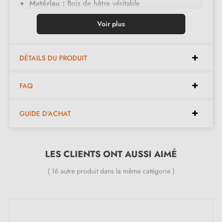
Matériau :
Bois de hêtre véritable
Couleurs du motif :
bois
Voir plus
Finition :
Peint à la main avec la technique Ebru
Design :
Motifs uniques et non contractuels, chaque
DÉTAILS DU PRODUIT
pièce étant réalisée à la main
Entretien :
Nettoyer avec un chiffon sec, éviter
FAQ
l'humidité
GUIDE D'ACHAT
Dimensions :
LES CLIENTS ONT AUSSI AIMÉ
Diamètre :
35 mm
Hauteur :
35 mm
( 16 autre produit dans la même catégorie )
Inclus dans le kit :