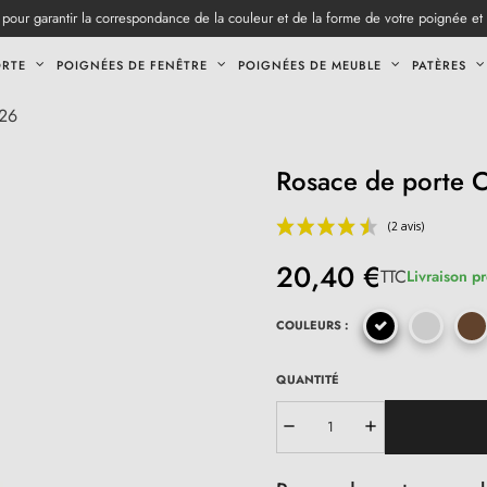
pour garantir la correspondance de la couleur et de la forme de votre poignée et
ORTE
POIGNÉES DE FENÊTRE
POIGNÉES DE MEUBLE
PATÈRES
326
Rosace de porte 
20,40 €
TTC
Livraison p
COULEURS :
QUANTITÉ