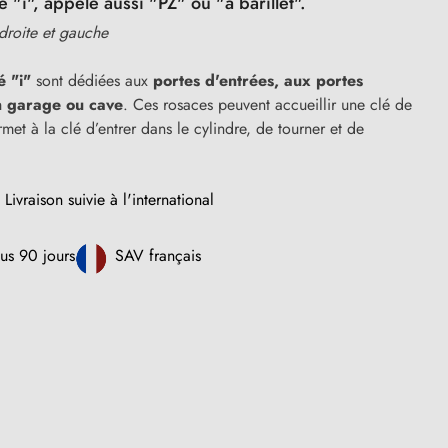
 "i", appelé aussi "PZ" ou "à barillet".
 droite et gauche
é "i"
sont dédiées aux
portes d'entrées,
aux portes
n garage ou cave
. Ces rosaces peuvent accueillir une clé de
rmet à la clé d’entrer dans le cylindre, de tourner et de
Livraison suivie à l'international
us 90 jours
SAV français