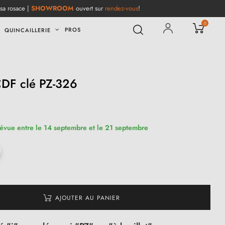
 sa rosace |
SHOWROOM
ouvert sur
rendez-vous
!
0
PROS
QUINCAILLERIE
CDF clé PZ-326
(2 avis)
révue entre le 14 septembre et le 21 septembre
AJOUTER AU PANIER