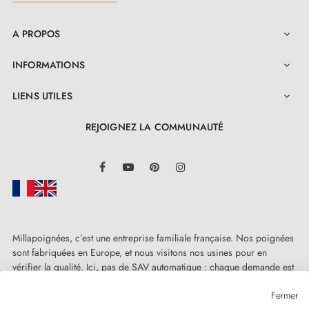
serrures à barillet et serrures à condamnation
A PROPOS

INFORMATIONS

LIENS UTILES

REJOIGNEZ LA COMMUNAUTÉ
LinkedIn
Facebook
YouTube
Pinterest
Instagram
Millapoignées, c’est une entreprise familiale française. Nos poignées
sont fabriquées en Europe, et nous visitons nos usines pour en
vérifier la qualité. Ici, pas de SAV automatique : chaque demande est
traitée humainement, au cas par cas.
Fermer