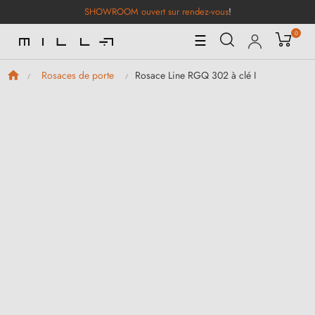
SHOWROOM ouvert sur rendez-vous
!
0
Basculer
☰
la
navigation
Rosace Line RGQ 302 à clé I
Rosaces de porte