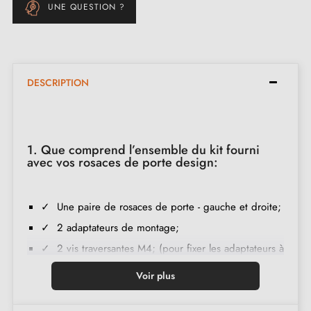
UNE QUESTION ?
DESCRIPTION
1. Que comprend l’ensemble du kit fourni
avec vos rosaces de porte design:
✓ Une paire de rosaces de porte - gauche et droite;
✓ 2 adaptateurs de montage;
✓ 2 vis traversantes M4; (pour fixer les adaptateurs à
la porte);
Voir plus
✓ Jeu de vis à bois
(sur demande spéciale)
;
✓ Instruction de montage en français;