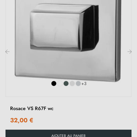
ovale, rectangulaire, cachée) est une solution
intemporelle et universelle. Pour cette poignée, les
rosaces disponibles sont à clé I, clé L ou
condamnation. Nous évoquons les différents types de
rosaces dans cet
article
.
2. Les types de rosaces de porte et la
‹
›
différence entre la clé "i", clé "L" et
condamnation
+3
Chaque rosace dispose de son propre
système de
fermeture.
Il est important de bien vérifier la serrure
Rosace VS R67F wc
de votre porte intérieure pour choisir la rosace
32,00 €
adaptée à vos besoins.
AJOUTER AU PANIER