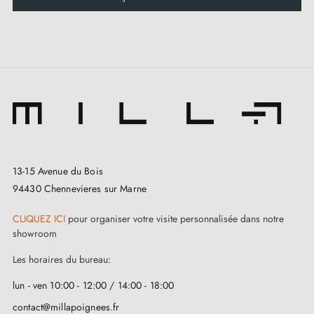
13-15 Avenue du Bois
94430 Chennevieres sur Marne
CLIQUEZ ICI
pour organiser votre visite personnalisée dans notre
showroom
Les horaires du bureau:
lun - ven 10:00 - 12:00 / 14:00 - 18:00
3. Les types de serrures de porte et la
différence entre serrures de chambre,
contact@millapoignees.fr