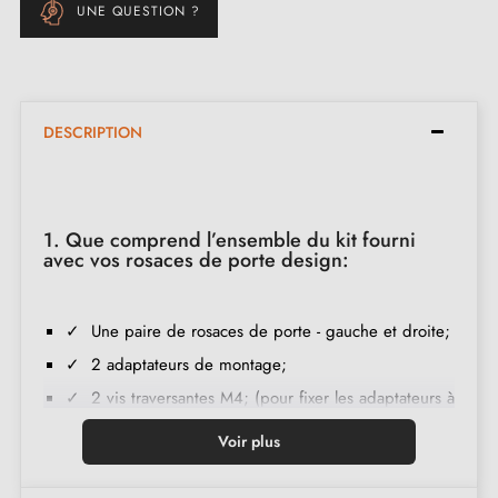
UNE QUESTION ?
DESCRIPTION
1. Que comprend l’ensemble du kit fourni
avec vos rosaces de porte design:
✓ Une paire de rosaces de porte - gauche et droite;
✓ 2 adaptateurs de montage;
✓ 2 vis traversantes M4; (pour fixer les adaptateurs à
la porte);
Voir plus
✓ Jeu de vis à bois
(sur demande spéciale)
;
✓ Instruction de montage en français;