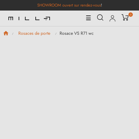
SHOWROOM ouvert sur rendez-vous
!
0
Basculer
☰
la
navigation
Rosace VS R71 wc
Rosaces de porte