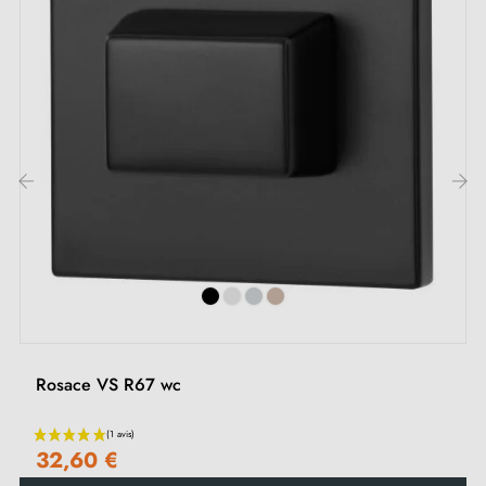
ovale, rectangulaire, cachée) est une solution
intemporelle et universelle. Pour cette poignée, les
rosaces disponibles sont à clé I, clé L ou
condamnation. Nous évoquons les différents types de
rosaces dans cet
article
.
2. Les types de rosaces de porte et la
‹
›
différence entre la clé "i", clé "L" et
condamnation
Chaque rosace dispose de son propre
système de
fermeture.
Il est important de bien vérifier la serrure
Rosace VS R67 wc
de votre porte intérieure pour choisir la rosace
adaptée à vos besoins.
32,60 €