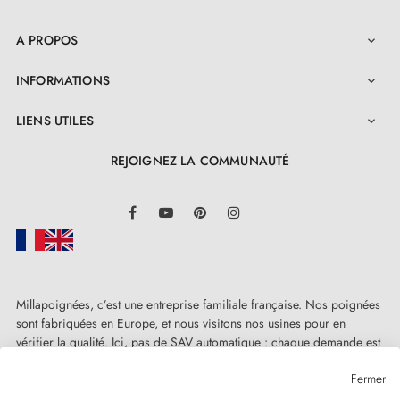
serrures à barillet et serrures à condamnation
A PROPOS

INFORMATIONS

LIENS UTILES

REJOIGNEZ LA COMMUNAUTÉ
LinkedIn
Facebook
YouTube
Pinterest
Instagram
Millapoignées, c’est une entreprise familiale française. Nos poignées
sont fabriquées en Europe, et nous visitons nos usines pour en
vérifier la qualité. Ici, pas de SAV automatique : chaque demande est
traitée humainement, au cas par cas.
Fermer