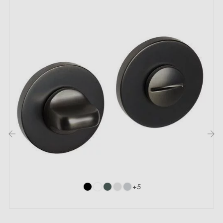
‹
›
+5