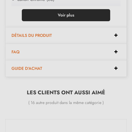
Nickel Satiné (NS)
Voir plus
Vieux Laiton Mat (VLM)
Ardoise Mat (AM)
Nickel Vieilli (NV)
DÉTAILS DU PRODUIT
Vieux Cuivre (VC)
FAQ
Laiton Brossé (LB)
GUIDE D'ACHAT
LES CLIENTS ONT AUSSI AIMÉ
( 16 autre produit dans la même catégorie )