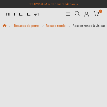
SHOWROOM ouvert sur rendez-vous
!
0
Basculer
☰
la
navigation
Rosace ronde à vis caché
Rosaces de porte
Rosace ronde