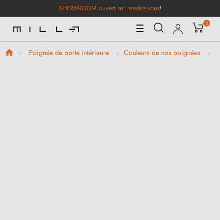
SHOWROOM ouvert sur rendez-vous
!
0
Basculer
☰
la
navigation
Poignée de porte intérieure
Couleurs de nos poignées
P