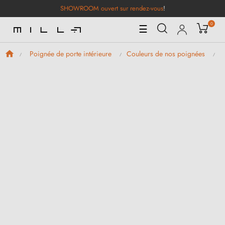
SHOWROOM ouvert sur rendez-vous
!
0
Basculer
☰
la
navigation
Poignée de porte intérieure
Couleurs de nos poignées
P