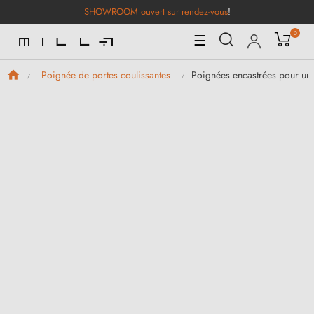
SHOWROOM ouvert sur rendez-vous
!
0
Basculer
☰
la
navigation
Poignées encastrées pour une
Poignée de portes coulissantes