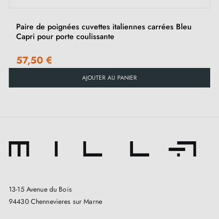
MANDELLI 368T chrome poli, évitez l'humidité et les
nettoyants chimiques. Un nettoyage doux avec un
Paire de poignées cuvettes italiennes carrées Bleu
Capri pour porte coulissante
chiffon humide suivi d'un séchage immédiat est
recommandé.
57,50 €
AJOUTER AU PANIER
13-15 Avenue du Bois
94430 Chennevieres sur Marne