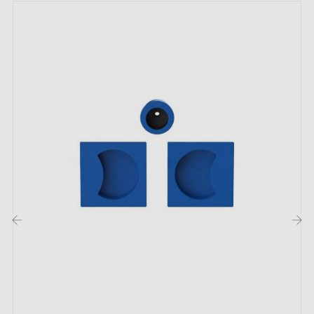
d'épaisseur s'insère dans le galandage
Contenu du kit :
Deux poignées encastrées pour une installation de
chaque côté de la porte
Deux enjoliveurs magnétiques de 6 mm d'épaisseur
Un tire-doigt en laiton de 19 mm de diamètre, assorti
au reste du kit
Instructions de montage faciles à suivre
‹
›
Conseils d'entretien
Pour préserver la brillance de vos poignées