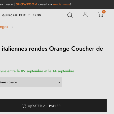
 sa rosace |
SHOWROOM
ouvert sur
rendez-vous
!
0
PROS
QUINCAILLERIE
anges
 italiennes rondes Orange Coucher de
évue entre le 09 septembre et le 14 septembre
AJOUTER AU PANIER