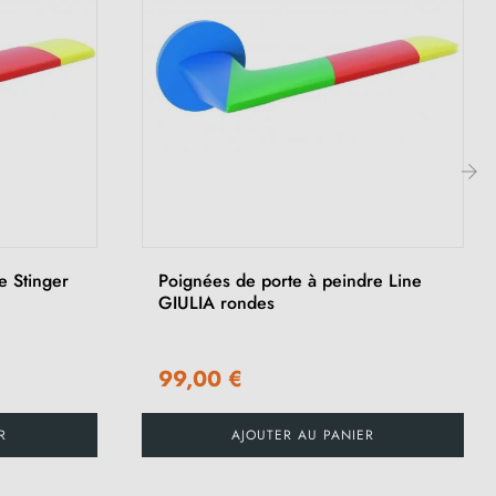
›
e Stinger
Poignées de porte à peindre Line
GIULIA rondes
99,00 €
R
AJOUTER AU PANIER