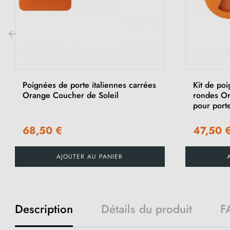
‹
Poignées de porte italiennes carrées
Kit de poi
Orange Coucher de Soleil
rondes Or
pour porte
68,50 €
47,50 
AJOUTER AU PANIER
Description
Détails du produit
F