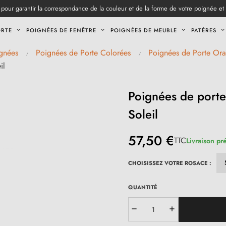
pour garantir la correspondance de la couleur et de la forme de votre poignée et
ORTE
POIGNÉES DE FENÊTRE
POIGNÉES DE MEUBLE
PATÈRES
gnées
Poignées de Porte Colorées
Poignées de Porte Or
il
Poignées de porte
Soleil
57,50 €
TTC
Livraison pr
CHOISISSEZ VOTRE ROSACE :
QUANTITÉ