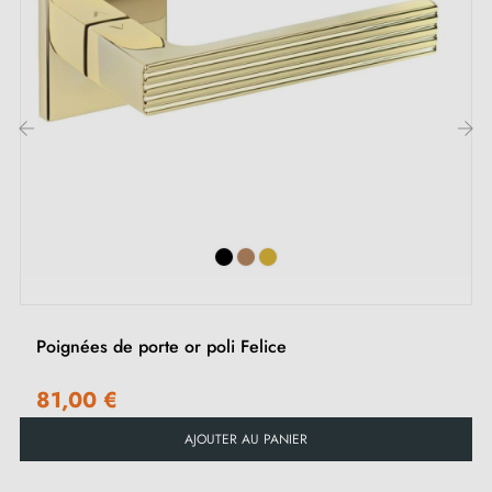
Adaptateurs de montage
Deux tiges carrées : 7x7 mm pour la France, 8x8 mm
pour la Belgique, la Suisse et l'UE
Vis M4 pour une fixation robuste
Vis et clé Allen de 3 mm pour l'assemblage
‹
›
Jeu de vis à bois (sur demande spéciale)
Instruction de montage en Français
Poignées de porte or poli Felice
81,00 €
AJOUTER AU PANIER