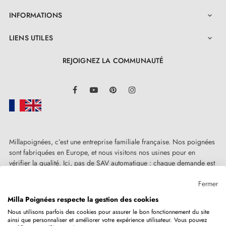
INFORMATIONS

LIENS UTILES

REJOIGNEZ LA COMMUNAUTÉ
LinkedIn
Facebook
YouTube
Pinterest
Instagram
Millapoignées, c’est une entreprise familiale française. Nos poignées
sont fabriquées en Europe, et nous visitons nos usines pour en
vérifier la qualité. Ici, pas de SAV automatique : chaque demande est
traitée humainement, au cas par cas.
Fermer
Milla Poignées respecte la gestion des cookies
Nous utilisons parfois des cookies pour assurer le bon fonctionnement du site
ainsi que personnaliser et améliorer votre expérience utilisateur. Vous pouvez
Copyright © 2026
MILLA POIGNEES
Tous droits réservés.