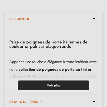
DESCRIPTION
Paire de poignées de porte italiennes de
couleur or poli sur plaque ronde
Apportez une touche d'élégance à votre intérieur avec
notre
collection de poignées de porte au fini or
poli
Mandelli Plisse. Fabriquées en Italie, ces poignées
de porte haut de gamme en laiton assurent
Voir plus
performance et style. Avec notre garantie de 2 ans,
vous pouvez avoir l’esprit tranquille sur le long terme.
DÉTAILS DU PRODUIT