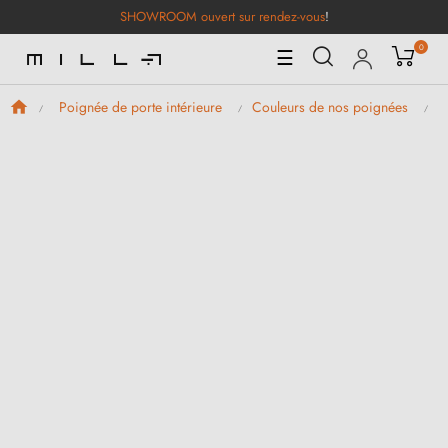
SHOWROOM ouvert sur rendez-vous
!
0
Basculer
☰
la
navigation
Poignée de porte intérieure
Couleurs de nos poignées
P