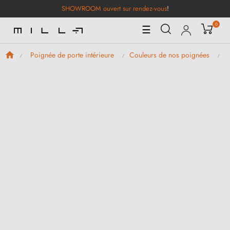
SHOWROOM ouvert sur rendez-vous
!
0
Basculer
☰
la
navigation
Poignée de porte intérieure
Couleurs de nos poignées
P