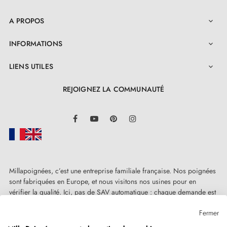
A PROPOS

INFORMATIONS

LIENS UTILES

REJOIGNEZ LA COMMUNAUTÉ
LinkedIn
Facebook
YouTube
Pinterest
Instagram
Millapoignées, c’est une entreprise familiale française. Nos poignées
sont fabriquées en Europe, et nous visitons nos usines pour en
vérifier la qualité. Ici, pas de SAV automatique : chaque demande est
traitée humainement, au cas par cas.
Fermer