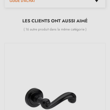
GUIDE D'ACHAT
Le produit est neuf et le constructeur vous
garantit
24 mois
;
LES CLIENTS ONT AUSSI AIMÉ
Toutes nos poignées design sont équipées de double
ressort métallique autolissant (assure une
grande
( 16 autre produit dans la même catégorie )
stabilité
).
Poignée de porte noire HOSTA : le luxe
discret
Créez un contraste audacieux et chic avec cette
poignée de porte noire
HOSTA. Sa teinte noire
intense ne manquera pas d'attirer les regards. Elle se
distingue par son fini captivant qui suscite admiration
et curiosité à chaque contact. Plus qu'une simple