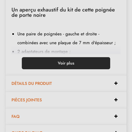
Un aperçu exhaustif du kit de cette poignée
de porte noire
Une paire de poignées - gauche et droite -
combinées avec une plaque de 7 mm d'épaisseur ;
2 adaptateurs de montage ;
1 tige de 8mm et de 7mm de diamètre ;
Voir plus
2 vis traversantes M4 (pour fixer les adaptateurs à la
porte) ;
DÉTAILS DU PRODUIT
2 vis et une clé Allen de 3 mm (pour fixer les
poignées aux adaptateurs) ;
PIÈCES JOINTES
Jeu de vis à bois
(sur demande spéciale)
;
Instruction de montage en français ;
FAQ
Matière de construction : zamak (poignée pleine,
garantie de la
qualité et durabilité
) ;