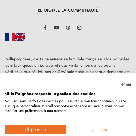
REJOIGNEZ LA COMMUNAUTÉ
LinkedIn
Facebook
YouTube
Pinterest
Instagram
Millapoignées, c’est une entreprise familiale française. Nos poignées
sont fabriquées en Europe, et nous visitons nos usines pour en
vérifier la qualité. Ici, pas de SAV automatique : chaque demande est
traitée humainement, au cas par cas.
Fermer
Milla Poignées respecte la gestion des cookies
Nous utilisons parfois des cookies pour assurer le bon fonctionnement du site
ainsi que personnaliser et améliorer votre expérience utilisateur. Vous pouvez
Copyright © 2026
MILLA POIGNEES
Tous droits réservés.
modifier vos préférences à tout moment.
Ok pour moi
Je choisis
Marchand approuvé par la Société des Avis Garantis,
cliquez ici pour