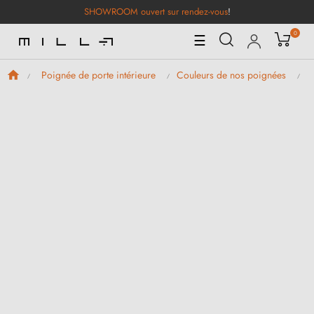
SHOWROOM ouvert sur rendez-vous
!
0
Basculer
☰
la
navigation
Poignée de porte intérieure
Couleurs de nos poignées
P