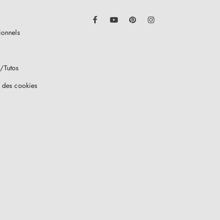
LinkedIn
Facebook
YouTube
Pinterest
Instagram
ionnels
/Tutos
 des cookies