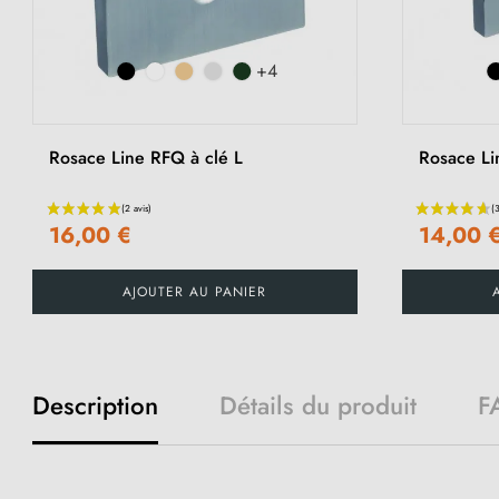
+4
Rosace Line RFQ à clé L
Rosace Li
16,00 €
14,00 
AJOUTER AU PANIER
Description
Détails du produit
F