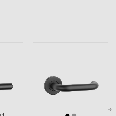
(8 avis)
+4