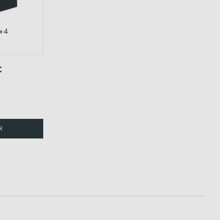
+4
C
R