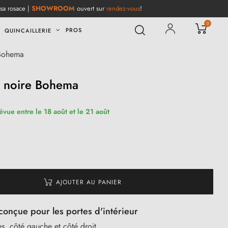
 sa rosace |
SHOWROOM
ouvert sur
rendez-vous
!
0
PROS
QUINCAILLERIE
 Bohema
s noire Bohema
évue entre le 18 août et le 21 août
AJOUTER AU PANIER
conçue pour les portes d'intérieur
s, côté gauche et côté droit