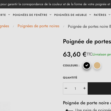
pour garantir la correspondance de la couleur et de la forme de votre poignée et
ORTE
POIGNÉES DE FENÊTRE
POIGNÉES DE MEUBLE
PATÈRES
gnées
Poignées de porte noires
Poignée de portes noire
Poignée de porte
63,60 €
TTC
Livraison pr
COULEURS :
QUANTITÉ
Poignée de porte noire 
Une paire de poignée