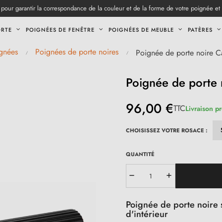
pour garantir la correspondance de la couleur et de la forme de votre poignée et
ORTE
POIGNÉES DE FENÊTRE
POIGNÉES DE MEUBLE
PATÈRES
gnées
Poignées de porte noires
Poignée de porte noire C
Poignée de porte 
96,00 €
TTC
Livraison p
CHOISISSEZ VOTRE ROSACE :
QUANTITÉ
Poignée de porte noire 
d'intérieur