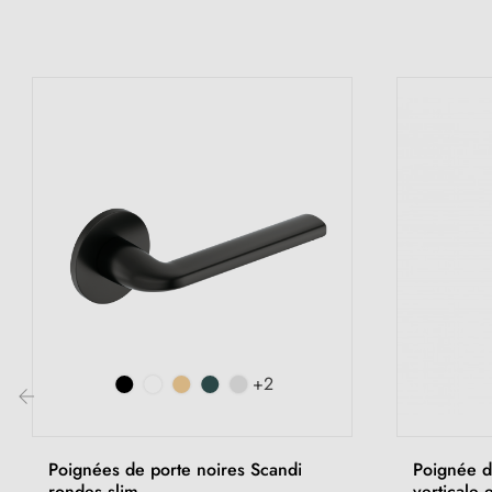
+2
‹
Poignées de porte noires Scandi
Poignée de
rondes slim
verticale