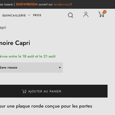
 sa rosace |
SHOWROOM
ouvert sur
rendez-vous
!
0
PROS
QUINCAILLERIE
apri
noire Capri
révue entre le 18 août et le 21 août
AJOUTER AU PANIER
sur une plaque ronde conçue pour les portes