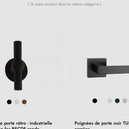
( 16 autre produit dans la même catégorie )
 porte rétro - industrielle
Poignées de porte noir T
 en fer BECDF ronde
carrées