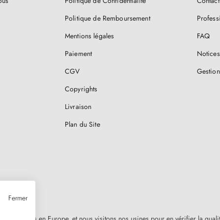
ous
Politique de Confidentialité
Contact
Politique de Remboursement
Profess
Mentions légales
FAQ
Paiement
Notices
CGV
Gestion
Copyrights
Livraison
Plan du Site
Fermer
nt fabriquées en Europe, et nous visitons nos usines pour en vérifier la qual