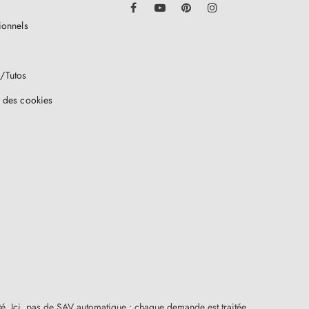
Facebook
YouTube
Pinterest
Instagram
ionnels
/Tutos
 des cookies
ité. Ici, pas de SAV automatique : chaque demande est traitée