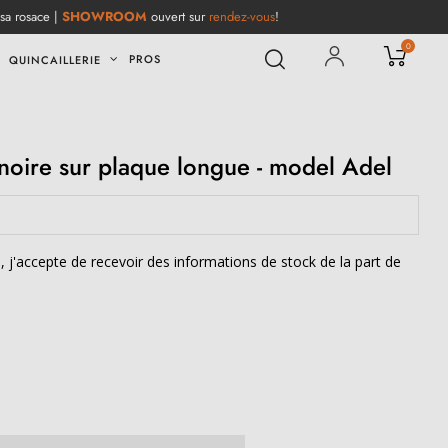
 sa rosace |
SHOWROOM
ouvert sur
rendez-vous
!
0
PROS
QUINCAILLERIE
noire sur plaque longue - model Adel
e, j'accepte de recevoir des informations de stock de la part de