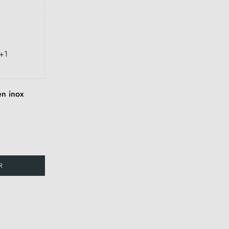
+1
en inox
R