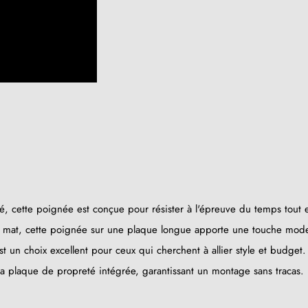
 cette poignée est conçue pour résister à l'épreuve du temps tout e
ir mat, cette poignée sur une plaque longue apporte une touche mod
t un choix excellent pour ceux qui cherchent à allier style et budget.
(3 avis)
à la plaque de propreté intégrée, garantissant un montage sans tracas.