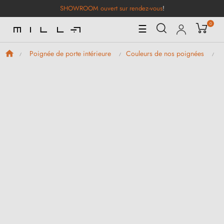
SHOWROOM ouvert sur rendez-vous
!
0
Basculer
☰
la
navigation
Poignée de porte intérieure
Couleurs de nos poignées
P