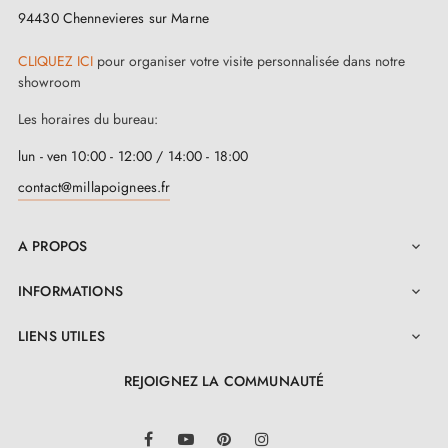
Chez
Milla Poignées
, votre satisfaction est notre
94430 Chennevieres sur Marne
priorité. Cette superbe poignée noire est
CLIQUEZ ICI
pour organiser votre visite personnalisée dans notre
accompagnée d'une
garantie de 2 ans
. Avec tous
showroom
les composants nécessaires inclus dans le kit,
Les horaires du bureau:
complétés par un manuel détaillé disponible dans
lun - ven 10:00 - 12:00 / 14:00 - 18:00
l'onglet "Pièces jointes", vous pouvez l’installer en
contact@millapoignees.fr
toute facilité.
A PROPOS

INFORMATIONS

LIENS UTILES

REJOIGNEZ LA COMMUNAUTÉ
LinkedIn
Facebook
YouTube
Pinterest
Instagram